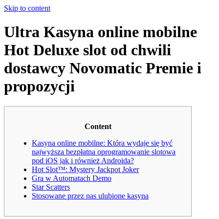
Skip to content
Ultra Kasyna online mobilne
Hot Deluxe slot od chwili
dostawcy Novomatic Premie i
propozycji
Content
Kasyna online mobilne: Która wydaje się być
najwyższa bezpłatna oprogramowanie slotowa
pod iOS jak i również Androida?
Hot Slot™: Mystery Jackpot Joker
Gra w Automatach Demo
Star Scatters
Stosowane przez nas ulubione kasyna