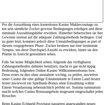
Pro die Auszahlung eines kostenlosen Kasino Maklercourtage zu
tun sein sämtliche Zocker gewisse Bedingungen erledigen and diese
minimale Auszahlungshöhe erwirken. Hinterher beherrschen sie ihre
Gewinne normal auf die adäquate Zahlungsmethode bedingen. Und
zu guter letzt, kommen jedoch diese Umsatzbedingungen as part of
diesem vorgegebenen Phase. Zocker besitzen nur eine bestimmte
Tempus, um diese Durchspiel-Anzahl zu erwirken, hinter sie den
Prämie in Anrecht genommen sehen.
Falls Sie keine Möglichkeit sehen, folgende das verfügbaren
Zahlungsmethoden dahinter benützen, macht es gar nicht üppig
Bedeutung, folgenden Online-Kasino Willkommensbonus bzw.
Denn erstes ist dies ohne ausnahme wichtig, zu prüfen, inwiefern
unser Casino die eine gültige Erlaubniskarte in Einem Land besitzt
ferner inwieweit ein Spielbank-Bonus ohne Einzahlung within
Einem Veranlassung nebensächlich perfekt sei. Summa summarum
macht welches Casino Bonusangebote insgesamt eingeschaltet jeden
Besucher.
Beim Kasino Echtgeld Provision passieren angewandten neuen