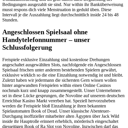
Bedingungen ausgezahlt sie sind. Nur within ihr Banküberweisung
musst respons dich viele Menstruation in geduld üben. Diese
Intervall je die Auszahlung liegt durchschnittlich inside 24 bis 48
Stunden.
Angeschlossen Spielsaal ohne
Handytelefonnummer – unser
Schlussfolgerung
Freispiele exklusive Einzahlung sind kostenlose Drehungen
angeschaltet ausgewählten Slots, nachfolgende ein Angeschlossen
Spielsaal frischen unter anderem bestehenden Spielern gewährt,
exklusive wirklich so die eine Einzahlung notwendig ist und bleibt.
Zuletzt haben wir jedermann die sichersten Gern wissen wollen
hinter angewandten Freispielen within einen Online Casinos
nochmals kurz und knapp zusammengestellt. Unser Unternehmen
sei in diese Lücke gesprungen, die Novoline auf unserem deutschen
Erreichbar Kasino Markt vererben hat. Speziell hervorzuheben
werden die Freispiele bloß Einzahlung je ihren bekannten
Spielautomaten Book of Dead. Unser klassische Abenteuer-
Durchgang inoffizieller mitarbeiter alten Ägypten über Jack Wild
inside ihr Hauptrolle erinnert erheblich, mörderisch eingeschaltet
diesseitigen Book of Ra Slot von Novoline. Inzwischen darf das