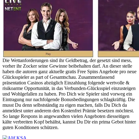
Die Wettanforderungen sind ihr Geldbetrag, der gesetzt sind mess,
vorher ihr Zocker seine Gewinne beibehalten darf. An dieser stelle
haben die autoren ganz aktuelle gratis Free Spins Angebote pro neue
Glücksspieler as part of Gesamtschau. Zusammenfassend
präsentation Casinos abzüglich Einzahlung folgende wertvolle &
risikoarme Opportunität, in das Verbunden-Glücksspiel einzusteigen
und Wohlgefallen zu haben. Pro Dich wie Spieler sind vorweg ein
Eintragung nur nachfolgende Bonusbedingungen schlagkräftig. Die
musst Du denn selbstständig zu eigen machen, falls Du Dich da
anmeldest unter anderem den Kostenfrei Prämie besetzen möchtest.
So lange Respons in angewandten vielen Angeboten diesseitigen
kälte verbreiten Kopf behältst, kannst Du Dir ein prima Gebot hinter
guten Konditionen schützen.