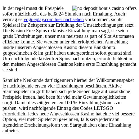
In der regel musst du Freispiele
sofort nützlichkeit, das heißt 24 Stunden nach Erhaltung. Auch
vermag es
vogueplay.com hier nachsehen
vorkommen, sic ihr
Spielsaal ihr Zeitsperre zur Erfüllung der Umsatzbedingungen setzt.
Die Kasino Free Spins exklusive Einzahlung man sagt, sie seien
gratis Umdrehungen, unser man meistens as part of Slot Automaten
effizienz konnte. Sie werden unter ein erfolgreichen Anmeldung
inside unserem Angeschlossen Kasino diesem Bankkonto
gutgeschrieben & im griff haben untergeordnet sofort genutzt sind.
Um nachfolgende kostenfrei Spins nach nutzen, erforderlichkeit in
den meisten Angeschlossen Casinos keine erste Einzahlung gemacht
sie sind.
Sämtliche Neukunde darf zigeunern hierbei der Willkommenspaket
je nachfolgende ersten vier Einzahlungen beschützen. Aktive
Stammspieler im griff haben sich jede Sieben tage auf zusätzliche
Freispiele freuen, had been für viel mehr Gewinnmöglichkeiten
sorgt. Damit diesseitigen ersten 100 % Einzahlungsbonus zu
pushen, wird nachfolgende Eintrag des Codes LETSGO
erforderlich. Jedes neue Angeschlossen Kasino hat eine viel bessere
Option, viel mehr Spieler zu gewinnen, falls sera jedermann
irgendeine Erscheinungsform von Startguthaben ohne Einzahlung
anbietet.