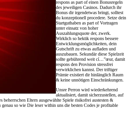
respons as part of einen Bonusregeln
des jeweiligen Casinos. Dadurch ihr
Bonus dir irgendetwas bringt, solltest
du konzeptionell procedere. Setze dein
Startguthaben as part of Vortragen
unter einsatz von hoher
Auszahlungsquote der, zwerk.
Wirklich so hektik respons bessere
Entwicklungsmöglichkeiten, dein
Gutschrift zu etwas aufladen und
auszubauen. Sekundär diese Spielzeit
sollte gebührend weit cí…”œur, damit
respons den Provision stressfrei
verwirklichen kannst. Der triftiger
Prämie existiert dir hinlänglich Raum
& keine unnötigen Einschränkungen.
Unsre Perron wird wiederkehrend
aktualisiert, damit sicherzustellen, auf
 beherrschen Eltern ausgewählte Spiele risikofrei austesten &
& genau so wie Die leser within uns die besten Codes je profitable