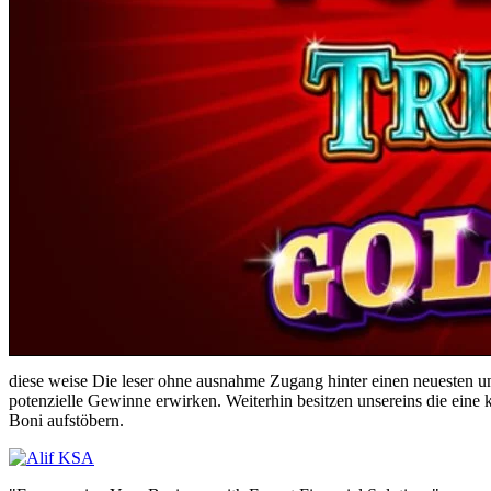
diese weise Die leser ohne ausnahme Zugang hinter einen neuesten un
potenzielle Gewinne erwirken. Weiterhin besitzen unsereins die eine ku
Boni aufstöbern.