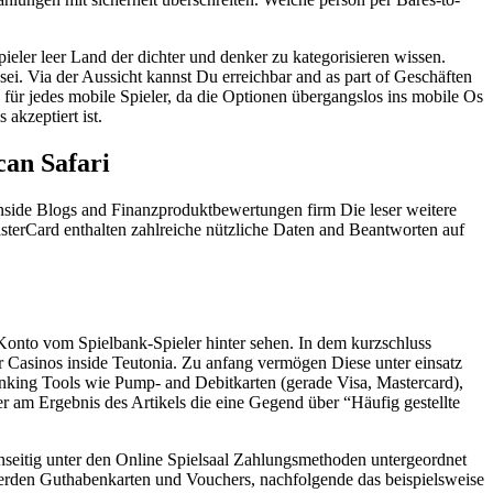
eler leer Land der dichter und denker zu kategorisieren wissen.
 sei. Via der Aussicht kannst Du erreichbar and as part of Geschäften
ür jedes mobile Spieler, da die Optionen übergangslos ins mobile Os
akzeptiert ist.
can Safari
 Inside Blogs and Finanzproduktbewertungen firm Die leser weitere
terCard enthalten zahlreiche nützliche Daten and Beantworten auf
Konto vom Spielbank-Spieler hinter sehen. In dem kurzschluss
r Casinos inside Teutonia. Zu anfang vermögen Diese unter einsatz
nking Tools wie Pump- and Debitkarten (gerade Visa, Mastercard),
er am Ergebnis des Artikels die eine Gegend über “Häufig gestellte
nseitig unter den Online Spielsaal Zahlungsmethoden untergeordnet
erden Guthabenkarten und Vouchers, nachfolgende das beispielsweise