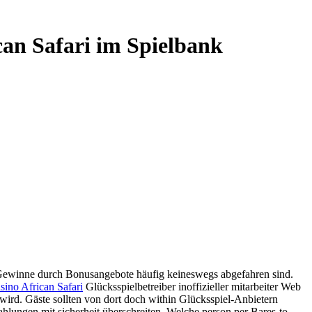
can Safari im Spielbank
 Gewinne durch Bonusangebote häufig keineswegs abgefahren sind.
sino African Safari
Glücksspielbetreiber inoffizieller mitarbeiter Web
 wird. Gäste sollten von dort doch within Glücksspiel-Anbietern
hlungen mit sicherheit überschreiten. Welche person per Bares-to-