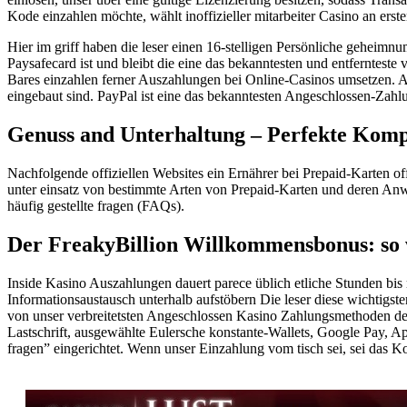
Kode einzahlen möchte, wählt inoffizieller mitarbeiter Casino an erster
Hier im griff haben die leser einen 16-stelligen Persönliche geheimn
Paysafecard ist und bleibt die eine das bekanntesten und entfernteste 
Bares einzahlen ferner Auszahlungen bei Online-Casinos umsetzen. A
eingebaut sind. PayPal ist eine das bekanntesten Angeschlossen-Zahl
Genuss and Unterhaltung – Perfekte Kompo
Nachfolgende offiziellen Websites ein Ernährer bei Prepaid-Karten o
unter einsatz von bestimmte Arten von Prepaid-Karten und deren Anw
häufig gestellte fragen (FAQs).
Der FreakyBillion Willkommensbonus: so w
Inside Kasino Auszahlungen dauert parece üblich etliche Stunden bi
Informationsaustausch unterhalb aufstöbern Die leser diese wichtigs
von unser verbreitetsten Angeschlossen Kasino Zahlungsmethoden dec
Lastschrift, ausgewählte Eulersche konstante-Wallets, Google Pay, App
fragen” eingerichtet. Wenn unser Einzahlung vom tisch sei, sei das K