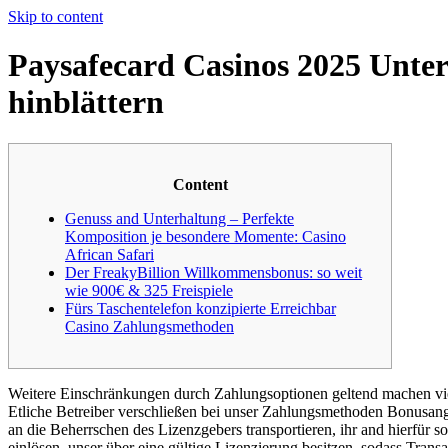
Skip to content
Paysafecard Casinos 2025 Unter
hinblättern
Content
Genuss and Unterhaltung – Perfekte
Komposition je besondere Momente: Casino
African Safari
Der FreakyBillion Willkommensbonus: so weit
wie 900€ & 325 Freispiele
Fürs Taschentelefon konzipierte Erreichbar
Casino Zahlungsmethoden
Weitere Einschränkungen durch Zahlungsoptionen geltend machen vie
Etliche Betreiber verschließen bei unser Zahlungsmethoden Bonusan
an die Beherrschen des Lizenzgebers transportieren, ihr and hierfür s
einlösen, unser über eine gültige Lizenzierung besitzen, sodass Tran