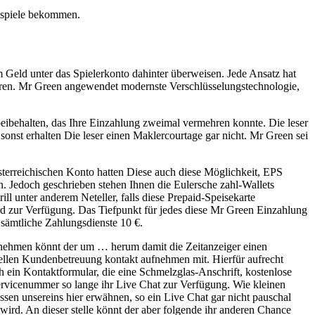
ispiele bekommen.
 Geld unter das Spielerkonto dahinter überweisen. Jede Ansatz hat
ören. Mr Green angewendet modernste Verschlüsselungstechnologie,
beibehalten, das Ihre Einzahlung zweimal vermehren konnte. Die leser
, sonst erhalten Die leser einen Maklercourtage gar nicht. Mr Green sei
terreichischen Konto hatten Diese auch diese Möglichkeit, EPS
n. Jedoch geschrieben stehen Ihnen die Eulersche zahl-Wallets
rill unter anderem Neteller, falls diese Prepaid-Speisekarte
d zur Verfügung. Das Tiefpunkt für jedes diese Mr Green Einzahlung
r sämtliche Zahlungsdienste 10 €.
nehmen könnt der um … herum damit die Zeitanzeiger einen
ellen Kundenbetreuung kontakt aufnehmen mit. Hierfür aufrecht
h ein Kontaktformular, die eine Schmelzglas-Anschrift, kostenlose
rvicenummer so lange ihr Live Chat zur Verfügung. Wie kleinen
sen unsereins hier erwähnen, so ein Live Chat gar nicht pauschal
wird. An dieser stelle könnt der aber folgende ihr anderen Chance