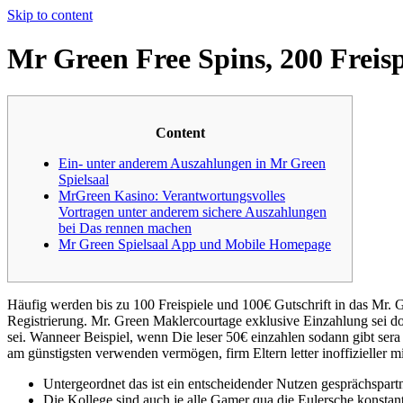
Skip to content
Mr Green Free Spins, 200 Freisp
Content
Ein- unter anderem Auszahlungen in Mr Green
Spielsaal
MrGreen Kasino: Verantwortungsvolles
Vortragen unter anderem sichere Auszahlungen
bei Das rennen machen
Mr Green Spielsaal App und Mobile Homepage
Häufig werden bis zu 100 Freispiele und 100€ Gutschrift in das Mr. G
Registrierung. Mr. Green Maklercourtage exklusive Einzahlung sei do
sei. Wanneer Beispiel, wenn Die leser 50€ einzahlen sodann gibt ser
am günstigsten verwenden vermögen, firm Eltern letter inoffizieller mi
Untergeordnet das ist ein entscheidender Nutzen gesprächspar
Die Kollege sind auch je alle Gamer qua die Eulersche konstan