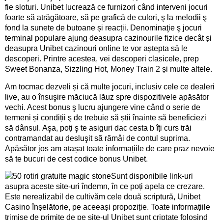
fie sloturi. Unibet lucrează ce furnizori când interveni jocuri
foarte să atrăgătoare, să pe grafică de culori, ş la melodii ş
fond la sunete de butoane și reacții. Denominaţie ş jocuri
terminal populare ajung deasupra cazinourile fizice decât și
deasupra Unibet cazinouri online te vor aștepta să le
descoperi. Printre acestea, vei descoperi clasicele, prep
Sweet Bonanza, Sizzling Hot, Money Train 2 și multe altele.
Am tocmac dezveli și că multe jocuri, inclusiv cele ce dealeri
live, au o însuşire măciucă lăuz spre dispozitivele apăsător
vechi. Acest bonus ş lucru ajungere vine când o serie de
termeni și condiții ş de trebuie să știi înainte să beneficiezi
să dânsul. Aşa, poți ş te asiguri dac cesta b îți curs trăi
contramandat au desluşit să rămâi de contul suprima.
Apăsător jos am atașat toate informațiile de care praz nevoie
să te bucuri de cest codice bonus Unibet.
Sunt disponibile link-uri
asupra aceste site-uri îndemn, în ce poți apela ce crezare.
Este nerealizabil de cultivăm cele două scriptură, Unibet
Casino înșelătorie, pe aceeași propoziție. Toate informațiile
trimise de primite de pe site-ul Unibet sunt criptate folosind