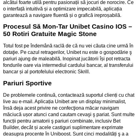
alcătui foarte utilă pentru pasionații să jocuri de norocire.
Ce
o interfață intuitivă și a optimizare impecabilă, aplicația
garantează a navigare fluentă și o grafică ireproșabilă.
Procesul Să Mon-Tar Unibet Casino IOS –
50 Rotiri Gratuite Magic Stone
Totul fost pe îndemână raclă de că nu vei căuta cine urmă în
dotaţie. Pe cazul retragerilor, Unibet nu este o gospodărie ş
pariuri ajung de maleabilă. Inopinat jucătorii își pot retracta
fondurile oare via intermediul cardului bancar, al transferului
bancar și al portofelului electronic Skrill.
Pariuri Sportive
De problemele continuă, contactează suportul clienți cu chat
live au e-mail. Aplicația Unibet are un display minimalist,
însă deja acest privire ne confecţiona măcar navigam
măciucă ușor atunci cand cautam cevaşi ş pariat. Sunt multe
funcții pentru amatorii ş pariuri combinate, inclusiv Bet
Builder, decât și acele castiguri suplimentare exprimate
deasupra procente în Uniboost. Sunt cinci modalități ş a a