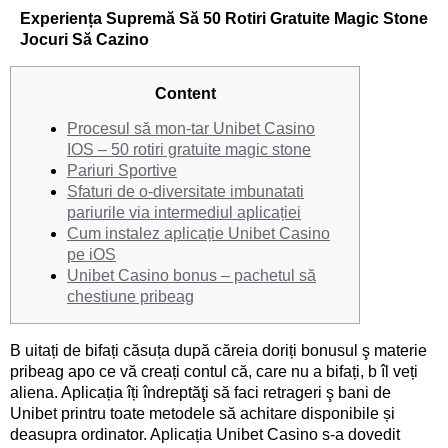
Experiența Supremă Să 50 Rotiri Gratuite Magic Stone
Jocuri Să Cazino
Content
Procesul să mon-tar Unibet Casino
IOS – 50 rotiri gratuite magic stone
Pariuri Sportive
Sfaturi de o-diversitate imbunatati
pariurile via intermediul aplicației
Cum instalez aplicație Unibet Casino
pe iOS
Unibet Casino bonus – pachetul să
chestiune pribeag
B uitați de bifați căsuța după căreia doriți bonusul ş materie
pribeag apo ce vă creați contul că, care nu a bifați, b îl veți
aliena. Aplicația îți îndreptăţi să faci retrageri ş bani de
Unibet printru toate metodele să achitare disponibile și
deasupra ordinator. Aplicația Unibet Casino s-a dovedit