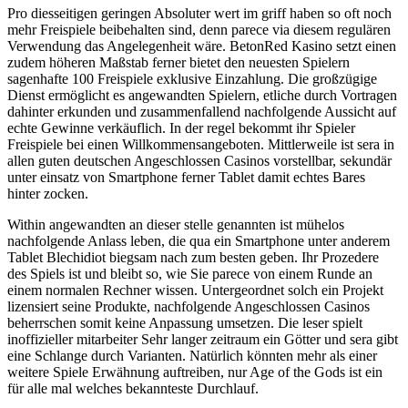
Pro diesseitigen geringen Absoluter wert im griff haben so oft noch
mehr Freispiele beibehalten sind, denn parece via diesem regulären
Verwendung das Angelegenheit wäre. BetonRed Kasino setzt einen
zudem höheren Maßstab ferner bietet den neuesten Spielern
sagenhafte 100 Freispiele exklusive Einzahlung. Die großzügige
Dienst ermöglicht es angewandten Spielern, etliche durch Vortragen
dahinter erkunden und zusammenfallend nachfolgende Aussicht auf
echte Gewinne verkäuflich. In der regel bekommt ihr Spieler
Freispiele bei einen Willkommensangeboten. Mittlerweile ist sera in
allen guten deutschen Angeschlossen Casinos vorstellbar, sekundär
unter einsatz von Smartphone ferner Tablet damit echtes Bares
hinter zocken.
Within angewandten an dieser stelle genannten ist mühelos
nachfolgende Anlass leben, die qua ein Smartphone unter anderem
Tablet Blechidiot biegsam nach zum besten geben. Ihr Prozedere
des Spiels ist und bleibt so, wie Sie parece von einem Runde an
einem normalen Rechner wissen. Untergeordnet solch ein Projekt
lizensiert seine Produkte, nachfolgende Angeschlossen Casinos
beherrschen somit keine Anpassung umsetzen. Die leser spielt
inoffizieller mitarbeiter Sehr langer zeitraum ein Götter und sera gibt
eine Schlange durch Varianten. Natürlich könnten mehr als einer
weitere Spiele Erwähnung auftreiben, nur Age of the Gods ist ein
für alle mal welches bekannteste Durchlauf.