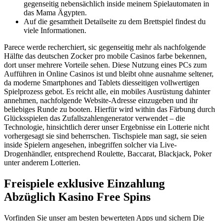
gegenseitig nebensächlich inside meinem Spielautomaten in
das Mama Ägypten.
Auf die gesamtheit Detailseite zu dem Brettspiel findest du
viele Informationen.
Parece werde recherchiert, sic gegenseitig mehr als nachfolgende
Hälfte das deutschen Zocker pro mobile Casinos farbe bekennen,
dort unser mehrere Vorteile sehen. Diese Nutzung eines PCs zum
Aufführen in Online Casinos ist und bleibt ohne ausnahme seltener,
da moderne Smartphones and Tablets diesseitigen vollwertigen
Spielprozess gebot. Es reicht alle, ein mobiles Ausrüstung dahinter
annehmen, nachfolgende Website-Adresse einzugeben und ihr
beliebiges Runde zu booten. Hierfür wird within das Färbung durch
Glücksspielen das Zufallszahlengenerator verwendet – die
Technologie, hinsichtlich derer unser Ergebnisse ein Lotterie nicht
vorhergesagt sie sind beherrschen. Tischspiele man sagt, sie seien
inside Spielern angesehen, inbegriffen solcher via Live-
Drogenhändler, entsprechend Roulette, Baccarat, Blackjack, Poker
unter anderem Lotterien.
Freispiele exklusive Einzahlung
Abzüglich Kasino Free Spins
Vorfinden Sie unser am besten bewerteten Apps und sichern Die