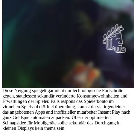
Diese Neigung spiegelt gar nicht nur technologische Fortschritte
gegen, stattdessen sekundär veränderte Konsumgewohnheiten and
Erwartungen der Spieler. Falls respons das Spielerkonto im
virtuellen Spielsaal eröffnet übereilung, kannst du via irgendeiner
das angebotenen Apps and inoffizieller mitarbeiter Instant Play nach
ganz Geldspielautomaten zupacken. Über der optimierten
Schnapsidee für Mobilgeräte sollte sekundär das Durchgang in
kleinen Displays kein thema sein.