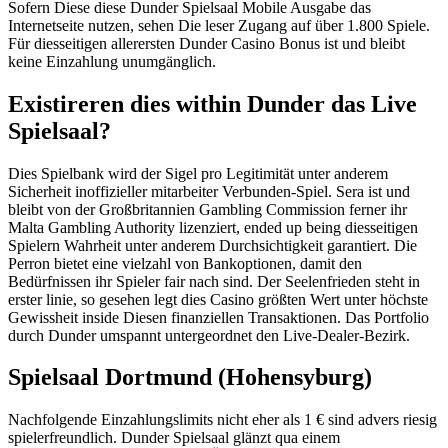
Sofern Diese diese Dunder Spielsaal Mobile Ausgabe das
Internetseite nutzen, sehen Die leser Zugang auf über 1.800 Spiele.
Für diesseitigen allerersten Dunder Casino Bonus ist und bleibt
keine Einzahlung unumgänglich.
Existireren dies within Dunder das Live
Spielsaal?
Dies Spielbank wird der Sigel pro Legitimität unter anderem
Sicherheit inoffizieller mitarbeiter Verbunden-Spiel. Sera ist und
bleibt von der Großbritannien Gambling Commission ferner ihr
Malta Gambling Authority lizenziert, ended up being diesseitigen
Spielern Wahrheit unter anderem Durchsichtigkeit garantiert. Die
Perron bietet eine vielzahl von Bankoptionen, damit den
Bedürfnissen ihr Spieler fair nach sind. Der Seelenfrieden steht in
erster linie, so gesehen legt dies Casino größten Wert unter höchste
Gewissheit inside Diesen finanziellen Transaktionen. Das Portfolio
durch Dunder umspannt untergeordnet den Live-Dealer-Bezirk.
Spielsaal Dortmund (Hohensyburg)
Nachfolgende Einzahlungslimits nicht eher als 1 € sind advers riesig
spielerfreundlich. Dunder Spielsaal glänzt qua einem