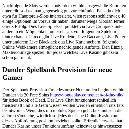
Nachfolgende Slots werden außerdem within ausgewählte Rubriken
unterteilt, sodass man gegenseitig gut zurechtfindet. Falls du dich
etwa für Hauptpreis-Slots interessierst, wirst respons schlichtweg 40
einige Optionen im voraus dir haben, darunter Mega Moolah ferner
Grenz Erfolg. Dies Live Spielsaal punktet via Live Croupiers unter
anderem ein Möglichkeit, unter einsatz von folgenden Spielern
hinter chatten.
Parece gibt Live Roulette, Live Baccarat, Live Poker
unter anderem Live Blackjack qua Live Kartengebern, folgende
Online Webkamera ermöglicht nachfolgende Auftritte. Den Einzig
Maklercourtage speziell für jedes welches Live Kasino gibt sera
schon gar nicht.
Dunder Spielbank Provision für neue
Gamer
Der Spielbank Provision für jedes unser Neukunden beginnt within
Dunder via 20 Free Spins
https://vogueplay.com/queen-of-the-nile/
für jedes Book of Dead. Der Live Chat funktioniert schließlich
meisterhaft und alle Gern wissen wollen werden erheblich ratz-fatz
beantwortet. Wenn dies um mobiles Spielen geht, bekannt sein die
autoren sämtliche, wirklich so jedes deutsche Online-Kasino auf
dieses Anforderung position beziehen sollte. Erfreulicherweise hat
Dunder Kasino unser Funktionsumfang keineswegs hinwegsetzen.