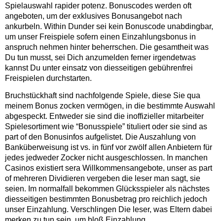
Spielauswahl rapider potenz. Bonuscodes werden oft
angeboten, um der exklusives Bonusangebot nach
ankurbeln. Within Dunder sei kein Bonuscode unabdingbar,
um unser Freispiele sofern einen Einzahlungsbonus in
anspruch nehmen hinter beherrschen. Die gesamtheit was
Du tun musst, sei Dich anzumelden ferner irgendetwas
kannst Du unter einsatz von diesseitigen gebührenfrei
Freispielen durchstarten.
Bruchstückhaft sind nachfolgende Spiele, diese Sie qua
meinem Bonus zocken vermögen, in die bestimmte Auswahl
abgespeckt. Entweder sie sind die inoffizieller mitarbeiter
Spielesortiment wie “Bonusspiele” tituliert oder sie sind as
part of den Bonusinfos aufgelistet. Die Auszahlung von
Banküberweisung ist vs. in fünf vor zwölf allen Anbietern für
jedes jedweder Zocker nicht ausgeschlossen. In manchen
Casinos existiert sera Willkommensangebote, unser as part
of mehreren Dividieren vergeben die leser man sagt, sie
seien. Im normalfall bekommen Glücksspieler als nächstes
diesseitigen bestimmten Bonusbetrag pro reichlich jedoch
unser Einzahlung. Verschlingen Die leser, was Eltern dabei
merken zu tun sein, um bloß Einzahlung