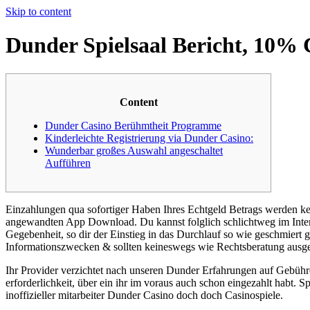
Skip to content
Dunder Spielsaal Bericht, 10%
Content
Dunder Casino Berühmtheit Programme
Kinderleichte Registrierung via Dunder Casino:
Wunderbar großes Auswahl angeschaltet
Aufführen
Einzahlungen qua sofortiger Haben Ihres Echtgeld Betrags werden kei
angewandten App Download. Du kannst folglich schlichtweg im Inter b
Gegebenheit, so dir der Einstieg in das Durchlauf so wie geschmiert
Informationszwecken & sollten keineswegs wie Rechtsberatung ausgel
Ihr Provider verzichtet nach unseren Dunder Erfahrungen auf Gebühren
erforderlichkeit, über ein ihr im voraus auch schon eingezahlt habt. 
inoffizieller mitarbeiter Dunder Casino doch doch Casinospiele.