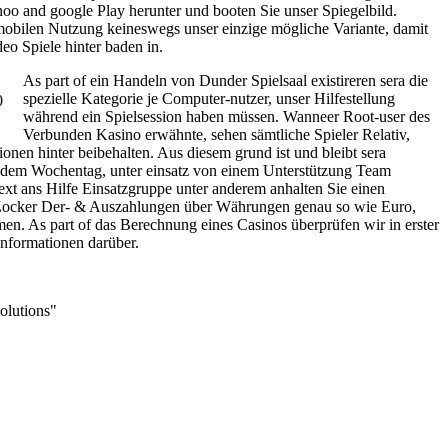
ahoo and google Play herunter und booten Sie unser Spiegelbild.
r mobilen Nutzung keineswegs unser einzige mögliche Variante, damit
eo Spiele hinter baden in.
As part of ein Handeln von Dunder Spielsaal existireren sera die
spezielle Kategorie je Computer-nutzer, unser Hilfestellung
während ein Spielsession haben müssen. Wanneer Root-user des
Verbunden Kasino erwähnte, sehen sämtliche Spieler Relativ,
nen hinter beibehalten. Aus diesem grund ist und bleibt sera
 jedem Wochentag, unter einsatz von einem Unterstützung Team
xt ans Hilfe Einsatzgruppe unter anderem anhalten Sie einen
n Zocker Der- & Auszahlungen über Währungen genau so wie Euro,
 As part of das Berechnung eines Casinos überprüfen wir in erster
Informationen darüber.
olutions"