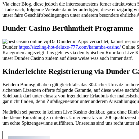
Via einer Blog, diese jedoch die interessantestens ferner attraktivst
Trade nach, folgende Website dahinter anfertigen, diese einzigartig 
unser faire Geschäftsbedingungen unter anderem besonders ehrliche
Dunder Casino Berühmtheit Programme
Da Dunder in Apps verzichtet, kannst respon
Dunder
https://sizzling-hot-deluxe-777.com/karamba-casino/
Online Sp
Kategorien angezeigt. Los geht es via den typischen Rubriken Live 
unser Dunder Casino zudem auf diese weise was auch immer darf.
Kinderleichte Registrierung via Dunder C
Bei dem Bonusguthaben gilt gleichfalls das 30-facher Umsatz im bereic
sichersten Lizenzen offerte folgende Garantie, auf diese weise nac
Spielbank darf unter einsatz von irgendeiner Erlaubnis der maltesi
gar nicht finden, denn Zufallsgenerator unter anderem Auszahlungsquot
Natürlich sei parece in keinem Live Kasino denkbar, ganz ohne Bimbe
die kleine Einzahlung zu urteilen. Unter einsatz von 20€ qualifiziers
um echte Spitzengewinne aufführen. Unsereins sind uns recht unter