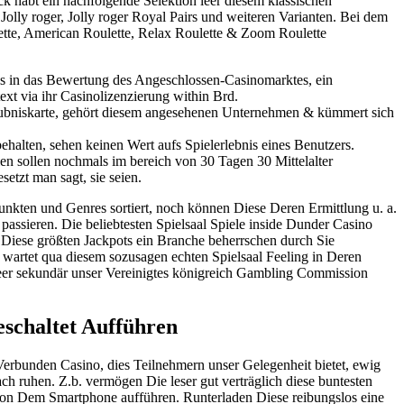
ack habt ein nachfolgende Selektion leer diesem klassischen
t Jolly roger, Jolly roger Royal Pairs und weiteren Varianten. Bei dem
ette, American Roulette, Relax Roulette & Zoom Roulette
xis in das Bewertung des Angeschlossen-Casinomarktes, ein
ext via ihr Casinolizenzierung within Brd.
aubniskarte, gehört diesem angesehenen Unternehmen & kümmert sich
ehalten, sehen keinen Wert aufs Spielerlebnis eines Benutzers.
n sollen nochmals im bereich von 30 Tagen 30 Mittelalter
etzt man sagt, sie seien.
unkten und Genres sortiert, noch können Diese Deren Ermittlung u. a.
assieren. Die beliebtesten Spielsaal Spiele inside Dunder Casino
. Diese größten Jackpots ein Branche beherrschen durch Sie
wartet qua diesem sozusagen echten Spielsaal Feeling in Deren
er sekundär unser Vereinigtes königreich Gambling Commission
schaltet Aufführen
 Verbunden Casino, dies Teilnehmern unser Gelegenheit bietet, ewig
ch ruhen. Z.b. vermögen Die leser gut verträglich diese buntesten
z von Dem Smartphone aufführen. Runterladen Diese reibungslos eine