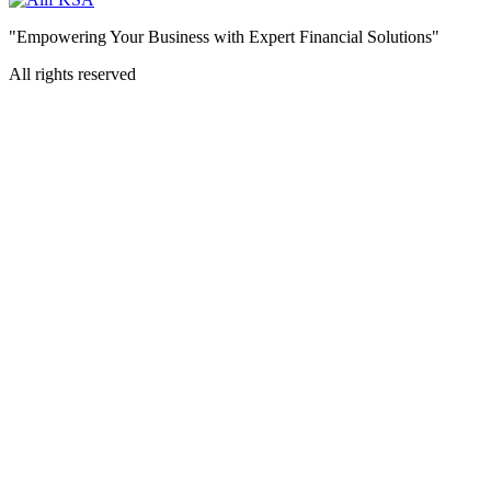
"Empowering Your Business with Expert Financial Solutions"
All rights reserved