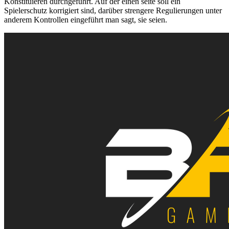
Konstituieren durchgeführt. Auf der einen seite soll ein
Spielerschutz korrigiert sind, darüber strengere Regulierungen unter
anderem Kontrollen eingeführt man sagt, sie seien.