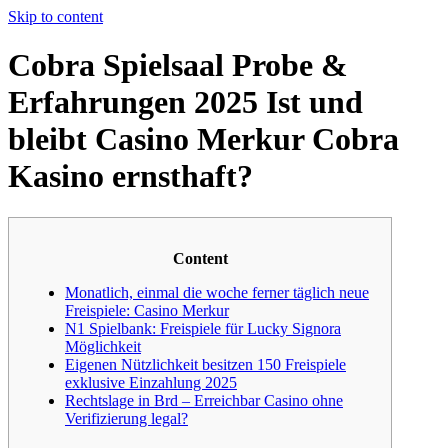
Skip to content
Cobra Spielsaal Probe &
Erfahrungen 2025 Ist und
bleibt Casino Merkur Cobra
Kasino ernsthaft?
Content
Monatlich, einmal die woche ferner täglich neue
Freispiele: Casino Merkur
N1 Spielbank: Freispiele für Lucky Signora
Möglichkeit
Eigenen Nützlichkeit besitzen 150 Freispiele
exklusive Einzahlung 2025
Rechtslage in Brd – Erreichbar Casino ohne
Verifizierung legal?