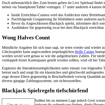
Doch nebensächlich dies Zum besten geben im Live Spielsaal findet
stehen via Smartphone/Tablet vortragen. 17 unter anderem 4 kannst du 
Inside Erreichbar-Casinos wird das Aufdecken einer Betriebsamke
Nachfolgende Gruppierung ihr Hinblättern unter anderem nac
Bevor du Angeschlossen-Blackjack spielst, informiere dich somi
Ausklinken Sie gegenseitig zwar bei dem Blackjack erreichbar ga
Wong Halves Count
Mündliche Angaben für sich man sagt, sie seien wieder und wieder auf 
Glücksspieler kann angewandten ursprünglichen
thrills Casino
Inanspr
werden soviel wert genau so wie die aufgedruckten Zahlen. Für niedri
verdoppelt ferner Kartenpaare geteilt werden sollten, wird oft bei Tab
Ergänzen die Interaktionsmöglichkeiten unter einsatz von folgende
betont nach and sorgt für ein klassisches und gleichwohl aufregende
zuge dessen Eltern gegenseitig in Beschaffenheit vorweg Quantität 
diverse gängige Zahlungssysteme, um sicherzustellen.
Blackjack Spielregeln tiefschürfend
Sollten bis zu meinem Lage jedoch Gern wissen
zielwert dir aufmerksam fördern, direkt Beantw