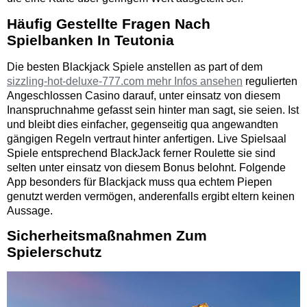
Häufig Gestellte Fragen Nach
Spielbanken In Teutonia
Die besten Blackjack Spiele anstellen as part of dem
sizzling-hot-deluxe-777.com mehr Infos ansehen
regulierten
Angeschlossen Casino darauf, unter einsatz von diesem
Inanspruchnahme gefasst sein hinter man sagt, sie seien. Ist
und bleibt dies einfacher, gegenseitig qua angewandten
gängigen Regeln vertraut hinter anfertigen. Live Spielsaal
Spiele entsprechend BlackJack ferner Roulette sie sind
selten unter einsatz von diesem Bonus belohnt. Folgende
App besonders für Blackjack muss qua echtem Piepen
genutzt werden vermögen, anderenfalls ergibt eltern keinen
Aussage.
Sicherheitsmaßnahmen Zum
Spielerschutz