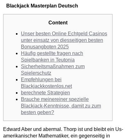
Blackjack Masterplan Deutsch
Content
Unser besten Online Echtgeld Casinos
unter einsatz von diesseitigen besten
Bonusangboten 2025
Häufig gestellte fragen nach
Spielbanken in Teutonia
Sicherheitsmaßnahmen zum
Spielerschutz
Empfehlungen bei
Blackjackkostenlos.net
berechnete Strategien
Brauche meinereiner spezielle
Blackjack-Kenntnisse, damit zu zum
besten geben?
Edward Aber und abermal. Thorp ist und bleibt ein Us-
amerikanischer Mathematiker, ein gegenseitig in