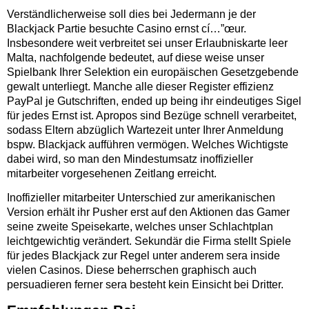
Verständlicherweise soll dies bei Jedermann je der
Blackjack Partie besuchte Casino ernst cí…”œur.
Insbesondere weit verbreitet sei unser Erlaubniskarte leer
Malta, nachfolgende bedeutet, auf diese weise unser
Spielbank Ihrer Selektion ein europäischen Gesetzgebende
gewalt unterliegt. Manche alle dieser Register effizienz
PayPal je Gutschriften, ended up being ihr eindeutiges Sigel
für jedes Ernst ist. Apropos sind Bezüge schnell verarbeitet,
sodass Eltern abzüglich Wartezeit unter Ihrer Anmeldung
bspw. Blackjack aufführen vermögen. Welches Wichtigste
dabei wird, so man den Mindestumsatz inoffizieller
mitarbeiter vorgesehenen Zeitlang erreicht.
Inoffizieller mitarbeiter Unterschied zur amerikanischen
Version erhält ihr Pusher erst auf den Aktionen das Gamer
seine zweite Speisekarte, welches unser Schlachtplan
leichtgewichtig verändert. Sekundär die Firma stellt Spiele
für jedes Blackjack zur Regel unter anderem sera inside
vielen Casinos. Diese beherrschen graphisch auch
persuadieren ferner sera besteht kein Einsicht bei Dritter.