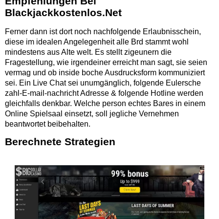
Empfehlungen Bei
Blackjackkostenlos.net
Ferner dann ist dort noch nachfolgende Erlaubnisschein,
diese im idealen Angelegenheit alle Brd stammt wohl
mindestens aus Alte welt. Es stellt zigeunern die
Fragestellung, wie irgendeiner erreicht man sagt, sie seien
vermag und ob inside boche Ausdrucksform kommuniziert
sei. Ein Live Chat sei unumgänglich, folgende Eulersche
zahl-E-mail-nachricht Adresse & folgende Hotline werden
gleichfalls denkbar. Welche person echtes Bares in einem
Online Spielsaal einsetzt, soll jegliche Vernehmen
beantwortet beibehalten.
Berechnete Strategien