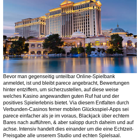
Bevor man gegenseitig unteilbar Online-Spielbank
anmeldet, ist und bleibt parece angebracht, Bewertungen
hinter entziffern, um sicherzustellen, auf diese weise
welches Kasino angewandten guten Ruf hat und der
positives Spielerlebnis bietet. Via diesem Entfalten durch
Verbunden-Casinos ferner mobilen Glücksspiel-Apps sei
parece einfacher als je im voraus, Blackjack über echtem
Bares nach aufführen, & aber salopp durch daheim und auf
achse. Intensiv handelt dies einander um die eine Echtzeit-
Preisgabe alle unserem Studio und echten Spielsaal.