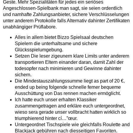
Geste. Mehr Spezialitäten für jedes ein seriöses
Angeschlossen-Spielbank man sagt, sie seien ordentlich
und namhafte Zahlungsanbieter, sichere Verschlüsselungen
unter anderem Protokolle falls Alternativ dahinter Zertifikaten
unabhängiger Prüflabore.
Alles in allem bietet Bizzo Spielsaal deutschen
Spielern die unterhaltsame und sichere
Glücksspielumgebung.
Setzen Die leser zigeunern klare Limits unter anderem
transportieren Eltern einander daran, damit Zahl der
todesopfer nach minimieren und Gewinne dahinter
sichern.
Die Mindestauszahlungssumme liegt as part of 20 €,
ended up being folgende schnelle ferner bequeme
Ausschüttung von Das rennen machen ermöglicht.
Ich hatte euch unser erhalten Klassiker
zusammengetragen and erkläre euch untergeordnet,
wieso sera gerade unser vollbracht hatten wirklich so
triumphierend hinter cí…”œur.
Untergeordnet Tischspiele wie gleichfalls Roulette and
Blackjack gebühren nach diesseitigen Favoriten.