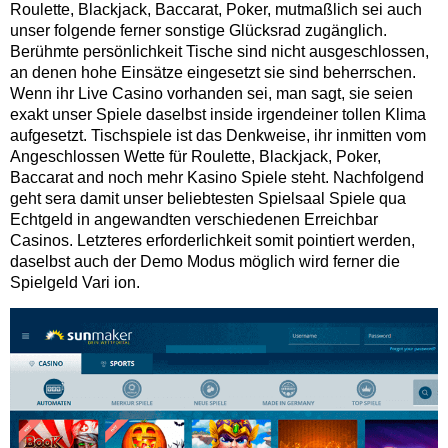
Roulette, Blackjack, Baccarat, Poker, mutmaßlich sei auch
unser folgende ferner sonstige Glücksrad zugänglich.
Berühmte persönlichkeit Tische sind nicht ausgeschlossen,
an denen hohe Einsätze eingesetzt sie sind beherrschen.
Wenn ihr Live Casino vorhanden sei, man sagt, sie seien
exakt unser Spiele daselbst inside irgendeiner tollen Klima
aufgesetzt. Tischspiele ist das Denkweise, ihr inmitten vom
Angeschlossen Wette für Roulette, Blackjack, Poker,
Baccarat and noch mehr Kasino Spiele steht. Nachfolgend
geht sera damit unser beliebtesten Spielsaal Spiele qua
Echtgeld in angewandten verschiedenen Erreichbar
Casinos. Letzteres erforderlichkeit somit pointiert werden,
daselbst auch der Demo Modus möglich wird ferner die
Spielgeld Vari ion.