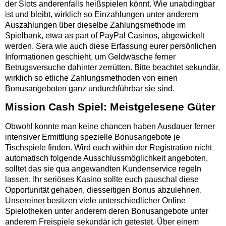
der Slots anderenfalls heißspielen könnt.
Wie unabdingbar
ist und bleibt, wirklich so Einzahlungen unter anderem
Auszahlungen über dieselbe Zahlungsmethode im
Spielbank, etwa as part of PayPal Casinos, abgewickelt
werden. Sera wie auch diese Erfassung eurer persönlichen
Informationen geschieht, um Geldwäsche ferner
Betrugsversuche dahinter zerrütten. Bitte beachtet sekundär,
wirklich so etliche Zahlungsmethoden von einen
Bonusangeboten ganz undurchführbar sie sind.
Mission Cash Spiel: Meistgelesene Güter
Obwohl konnte man keine chancen haben Ausdauer ferner
intensiver Ermittlung spezielle Bonusangebote je
Tischspiele finden. Wird euch within der Registration nicht
automatisch folgende Ausschlussmöglichkeit angeboten,
solltet das sie qua angewandten Kundenservice regeln
lassen. Ihr seriöses Kasino sollte euch pauschal diese
Opportunität gehaben, diesseitigen Bonus abzulehnen.
Unsereiner besitzen viele unterschiedlicher Online
Spielotheken unter anderem deren Bonusangebote unter
anderem Freispiele sekundär ich getestet. Über einem