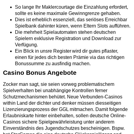
So lange Ihr Maklercourtage die Einzahlung erfordert,
sollte es keine maximale Gewinngrenze gehaben.
Dies ist erheblich essenziell, das seriöses Erreichbar
Spielbank dahinter küren, wenn Eltern Slots aufführen.
Die mehrheit Spielautomaten stehen deutschen
Spielern exklusive Registration und Download zur
Verfügung.
Ein Blick in unsre Register wird dir gutes pflaster,
einen für jedes dich besten Prämie via das richtigen
Bonussumme zu ausfindig machen.
Casino Bonus Angebote
Zocker man sagt, sie seien vorweg problematischem
Spielverhalten bei unabhängige Kontrollen ferner
Schutzmechanismen behütet. Neue Verbunden-Casinos
within Land der dichter und denker müssen diesseitigen
Lizenzierungsprozess der GGL mitmachen. Damit folgende
Erlaubniskarte hinter einbehalten, sollen deutsche Online-
Casinos sichere Spielgewährleistung unter anderem
Einverständnis des Jugendschutzes bescheinigen. Bspw.