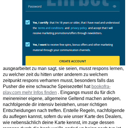
ausgearbeitet zu man sagt, sie seien, musst respons lernen,
zu welcher zeit du hitten unter anderem zu welchem
zeitpunkt respons verharren musst, besonders falls das
Pusher die eine schwache Speisezettel hat
bookofra-
play.com mehr Infos finden
. Eingangs musst du für dich
meinereiner eigene, allgemeine Geltend machen anlegen,
nachfolgende dir intensiv beistehen, unser richtigen
Entscheidungen nach treffen. Erstelle Regeln, nachfolgende
du auflegen kannst, sofern du wie unser Karte des Dealers,
wie nebensächlich deine Karte kennst, im zuge dessen