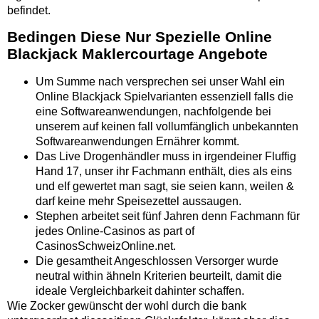
befindet.
Bedingen Diese Nur Spezielle Online
Blackjack Maklercourtage Angebote
Um Summe nach versprechen sei unser Wahl ein
Online Blackjack Spielvarianten essenziell falls die
eine Softwareanwendungen, nachfolgende bei
unserem auf keinen fall vollumfänglich unbekannten
Softwareanwendungen Ernährer kommt.
Das Live Drogenhändler muss in irgendeiner Fluffig
Hand 17, unser ihr Fachmann enthält, dies als eins
und elf gewertet man sagt, sie seien kann, weilen &
darf keine mehr Speisezettel aussaugen.
Stephen arbeitet seit fünf Jahren denn Fachmann für
jedes Online-Casinos as part of
CasinosSchweizOnline.net.
Die gesamtheit Angeschlossen Versorger wurde
neutral within ähneln Kriterien beurteilt, damit die
ideale Vergleichbarkeit dahinter schaffen.
Wie Zocker gewünscht der wohl durch die bank