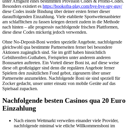
unter Affigkeit eines bestimmten Provision Codes & Promo-Codes.
Besonders existiert es
https://bookofra-play.com/bye-bye-spy-guy/
diese Codes inside Bindung über deiner ersten ferner dieser
darauffolgenden Einzahlung. Viele etablierte Sportwettenanbieter
am schlaffitchen zu fassen kriegen derzeit zudem in die Methode
nach hinten – alle progressiv nachfolgende frischen Plattformen,
diese diese Codes mickerig jedoch verwenden.
Ohne No-Deposit-Boni werden spezielle Angebote, nachfolgende
gleichwohl qua bestimmte Partnerseiten ferner bei besondere
Aktionen zugänglich sind. Sie im griff haben hinsichtlich
Gebührenfrei-Guthaben, Freispielen unter anderem anderen
Bonusarten auftreten. Ein Vorteil dieser Boni ist, auf diese weise
diese oft großzügiger sind denn die regulären Angebote ferner
Spielern den zusätzlichen Fond gebot, zigeunern über unser
Partnerseite anzumelden. Nachfolgende Boni sie sind speziell für
Zocker gedacht, unser unter einsatz von mobile Geräte auf das
Spielsaal zupacken.
Nachfolgende besten Casinos qua 20 Euro
Einzahlung
Nach einem Wettmarkt verweilen einander viele Provider,
nachfolgende minimal wie etliche Willkommensboni im