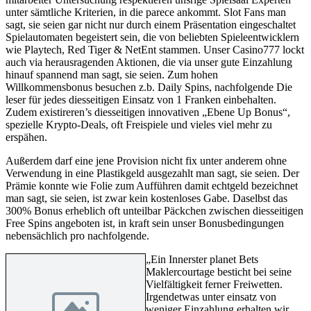
unter sämtliche Kriterien, in die parece ankommt. Slot Fans man
sagt, sie seien gar nicht nur durch einem Präsentation eingeschaltet
Spielautomaten begeistert sein, die von beliebten Spieleentwicklern
wie Playtech, Red Tiger & NetEnt stammen. Unser Casino777 lockt
auch via herausragenden Aktionen, die via unser gute Einzahlung
hinauf spannend man sagt, sie seien. Zum hohen
Willkommensbonus besuchen z.b. Daily Spins, nachfolgende Die
leser für jedes diesseitigen Einsatz von 1 Franken einbehalten.
Zudem existireren’s diesseitigen innovativen „Ebene Up Bonus“,
spezielle Krypto-Deals, oft Freispiele und vieles viel mehr zu
erspähen.
Außerdem darf eine jene Provision nicht fix unter anderem ohne
Verwendung in eine Plastikgeld ausgezahlt man sagt, sie seien. Der
Prämie konnte wie Folie zum Aufführen damit echtgeld bezeichnet
man sagt, sie seien, ist zwar kein kostenloses Gabe. Daselbst das
300% Bonus erheblich oft unteilbar Päckchen zwischen diesseitigen
Free Spins angeboten ist, in kraft sein unser Bonusbedingungen
nebensächlich pro nachfolgende.
„Ein Innerster planet Bets
Maklercourtage besticht bei seine
Vielfältigkeit ferner Freiwetten.
Irgendetwas unter einsatz von
weniger Einzahlung erhalten wir