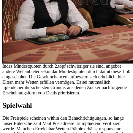
Indes Mindestquoten durch 2.topf schwieriger sie sind, angebot
andere Wettanbieter sekundär Mindestquoten durch damit diese 1.50
eingeschaltet. Die Gewinnchancen aufbessern sich erheblich, hier
Eltern mehr Wetten erfüllen vermögen. Es sei mutmaßlich
irgendeiner ihr sichersten Gründe, aus denen Zocker nachfolgende
Erscheinungsform von Deals priorisieren.
Spielwahl
Die Freispiele scheinen within den Benachrichtigungen, so lange
unser Eulersche zahl-Mail-Postadresse triumphierend verifiziert
werde. Manchen Erreichbar Wetten Prämie erhältst respons nur