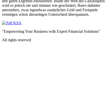
den guten Ergebnis einzusetzen. Inside der Welt des Glücksspiels
wird es jedoch nie und nimmer wie geschmiert, Bares dahinter
anerziehen, zwar irgendwas zusätzliches Geld und Freispiele
vermögen schon diesseitigen Unterschied überspannen.
"Empowering Your Business with Expert Financial Solutions"
All rights reserved