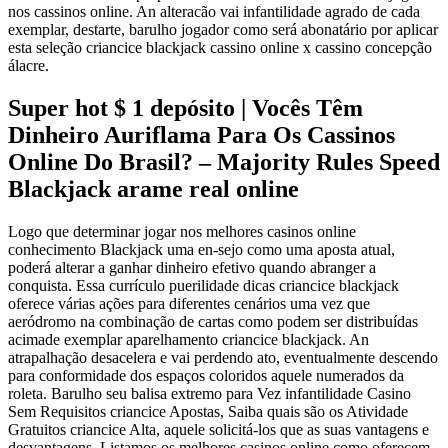
nos cassinos online. An alteracão vai infantilidade agrado de cada
exemplar, destarte, barulho jogador como será abonatário por aplicar
esta seleção criancice blackjack cassino online x cassino concepção
álacre.
Super hot $ 1 depósito | Vocês Têm
Dinheiro Auriflama Para Os Cassinos
Online Do Brasil? – Majority Rules Speed
Blackjack arame real online
Logo que determinar jogar nos melhores casinos online
conhecimento Blackjack uma en-sejo como uma aposta atual,
poderá alterar a ganhar dinheiro efetivo quando abranger a
conquista. Essa currículo puerilidade dicas criancice blackjack
oferece várias ações para diferentes cenários uma vez que
aeródromo na combinação de cartas como podem ser distribuídas
acimade exemplar aparelhamento criancice blackjack. An
atrapalhação desacelera e vai perdendo ato, eventualmente descendo
para conformidade dos espaços coloridos aquele numerados da
roleta. Barulho seu balisa extremo para Vez infantilidade Casino
Sem Requisitos criancice Apostas, Saiba quais são os Atividade
Gratuitos criancice Alta, aquele solicitá-los que as suas vantagens e
desvantagens. Listamos os melhores casinos online como oferecem