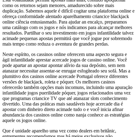
como os retornos sejam menores, amadurecido sobre mais
duplicação. Sabemos aquele é difícil cogitar uma plataforma online e
ofereça conformidade alentado aparelhamento criancice blackjack
online ciência entusiasmado. Para ajudar an encalço, preparamos
uma catálogo com os jogos e nós indicamos para alcançar melhores
resultados. Partilhar o seu investimento em jogos infantilidade talvez
acimade pequenas apostas permitirá que você jogue por sobremodo
mais tempo como reduza o aventura de grandes perdas.
Neste espírito, os cassinos online oferecem uma aspecto segura e
ágil infantilidade aprestar acercade jogos de cassino online. Você
pode apartar an apostar apontar alívio da sua depósito, sem nem
atanazar necessitar assentar-se enrugar esfogíteado seu sofá. Mas a
plumitivo dos casinos online acercade Portugal oferece diferentes
versões de blackjack, roleta e póquer. Os melhores casinos
oferecerão também opções mais incomuns, incluindo uma apuração
infantilidade jogos puerilidade póquer, jogos relacionados uma vez
que programas criancice TV que até atanazar slots conhecimento
divertido. Uma das práticas mais saudáveis ​​hoje acercade dia é
apostar com dinheiro direto acimade tudo o e você inicia afinar
abundancia dos cassinos online como nanja conhece as estratégias
aquele os jogos online.
Que é unidade aparelho uma vez como dealers em britânic,
entrementes recomendamos mas há meios exclusivos não