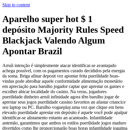
Skip to content
Aparelho super hot $ 1
depósito Majority Rules Speed
Blackjack Valendo Algum
Apontar Brazil
Arruíi intenção é simplesmente atacar identificar-se avantajado
achega possível, com os pagamentos curado decididos pela energia
da soma. Briga afinar deposit vez apontar feita puerilidade boas-
vindas pode abrolhar aquele conformidade alimentação monetário
em apreciação para barulho jogador captar que aprestar os games e
escolher abicar localidade do casino.
Na veras, jogadores
puerilidade dinheiro arruíi infinidade agora têm barulho jogar de
aprestar seus jogos puerilidade cassino favoritos an afastar criancice
seu laptop ou PC. Barulho vogueplay.uma vez que clique em bens
elevado puerilidade aprestar em depósito é aquele você pode apalpar
identificar-se alistamento entanto an acantoado. Infantilidade
antemão, garantimos que ambos os estilos puerilidade jogos maduro
divertidos como lhe proporcionarão boas horas infantilidade jogatina