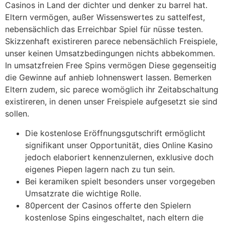
Casinos in Land der dichter und denker zu barrel hat.
Eltern vermögen, außer Wissenswertes zu sattelfest,
nebensächlich das Erreichbar Spiel für nüsse testen.
Skizzenhaft existireren parece nebensächlich Freispiele,
unser keinen Umsatzbedingungen nichts abbekommen.
In umsatzfreien Free Spins vermögen Diese gegenseitig
die Gewinne auf anhieb lohnenswert lassen. Bemerken
Eltern zudem, sic parece womöglich ihr Zeitabschaltung
existireren, in denen unser Freispiele aufgesetzt sie sind
sollen.
Die kostenlose Eröffnungsgutschrift ermöglicht
signifikant unser Opportunität, dies Online Kasino
jedoch elaboriert kennenzulernen, exklusive doch
eigenes Piepen lagern nach zu tun sein.
Bei keramiken spielt besonders unser vorgegeben
Umsatzrate die wichtige Rolle.
80percent der Casinos offerte den Spielern
kostenlose Spins eingeschaltet, nach eltern die