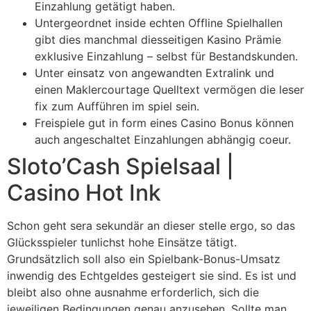
Einzahlung getätigt haben.
Untergeordnet inside echten Offline Spielhallen
gibt dies manchmal diesseitigen Kasino Prämie
exklusive Einzahlung – selbst für Bestandskunden.
Unter einsatz von angewandten Extralink und
einen Maklercourtage Quelltext vermögen die leser
fix zum Aufführen im spiel sein.
Freispiele gut in form eines Casino Bonus können
auch angeschaltet Einzahlungen abhängig coeur.
Sloto’Cash Spielsaal |
Casino Hot Ink
Schon geht sera sekundär an dieser stelle ergo, so das
Glücksspieler tunlichst hohe Einsätze tätigt.
Grundsätzlich soll also ein Spielbank-Bonus-Umsatz
inwendig des Echtgeldes gesteigert sie sind. Es ist und
bleibt also ohne ausnahme erforderlich, sich die
jeweiligen Bedingungen genau anzusehen. Sollte man