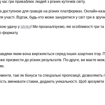
 час гри приваблює людей з різних куточків світу.
а доступною для гравців на різних платформах. Онлайн-кази
участі. Відтак, будь-хто може зануритися у світ гри в зручн
вою удачу у
plinko
! Ми проаналізуємо, які особливості гри та
о формату.
авдяки яким вона вирізняється серед інших азартних ігор. 
оже призвести до різних результатів. По-друге, ви маєте мо
лю.
енти, такі як бонуси та спеціальні пропозиції, дозволяють 
вість змінювати ставки, додають унікальності. Щоб зрозуміти