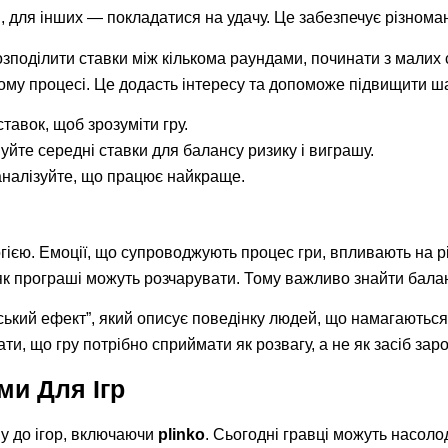
для інших — покладатися на удачу. Це забезпечує різноманітн
озподілити ставки між кількома раундами, починати з малих 
вому процесі. Це додасть інтересу та допоможе підвищити ш
ставок, щоб зрозуміти гру.
йте середні ставки для балансу ризику і виграшу.
налізуйте, що працює найкраще.
ією. Емоції, що супроводжують процес гри, впливають на рі
як програші можуть розчарувати. Тому важливо знайти балан
ьський ефект”, який описує поведінку людей, що намагаютьс
и, що гру потрібно сприймати як розвагу, а не як засіб заро
ми Для Ігр
упу до ігор, включаючи
plinko
. Сьогодні гравці можуть насол