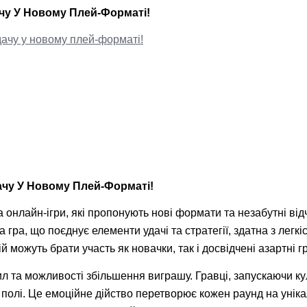
ачу У Новому Плей-Форматі!
дачу у новому плей-форматі!
ачу У Новому Плей-Форматі!
онлайн-ігри, які пропонують нові формати та незабутні відч
 гра, що поєднує елементи удачі та стратегії, здатна з легкі
 можуть брати участь як новачки, так і досвідчені азартні гр
л та можливості збільшення виграшу. Гравці, запускаючи кул
полі. Це емоційне дійство перетворює кожен раунд на уніка