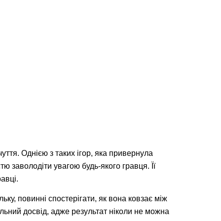
уття. Однією з таких ігор, яка привернула
стю заволодіти увагою будь-якого гравця. Її
авці.
ьку, повинні спостерігати, як вона ковзає між
льний досвід, адже результат ніколи не можна