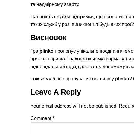
та надмірному азарту.
Наявність служби підтримки, що пропонує пор
таких служб у разі виникнення будь-яких проб
Висновок
Гра
plinko
пропонує унікальне поєднання емоцій
простоті правил і захоплюючому формату, наві
відповідальний підхід до азарту допоможуть к
Тож чому б не спробувати свої сили у
plinko
? 
Leave A Reply
Your email address will not be published.
Requir
Comment
*