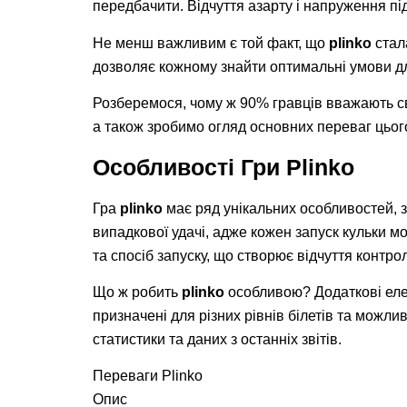
передбачити. Відчуття азарту і напруження під
Не менш важливим є той факт, що
plinko
стал
дозволяє кожному знайти оптимальні умови для 
Розберемося, чому ж 90% гравців вважають с
а також зробимо огляд основних переваг цьог
Особливості Гри Plinko
Гра
plinko
має ряд унікальних особливостей, з
випадкової удачі, адже кожен запуск кульки м
та спосіб запуску, що створює відчуття контро
Що ж робить
plinko
особливою? Додаткові елем
призначені для різних рівнів білетів та можли
статистики та даних з останніх звітів.
Переваги Plinko
Опис