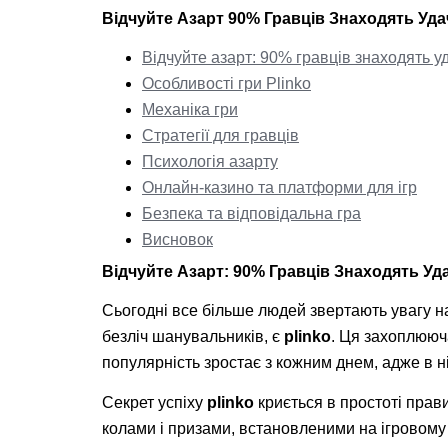
Відчуйте Азарт 90% Гравців Знаходять Уд
Відчуйте азарт: 90% гравців знаходять у
Особливості гри Plinko
Механіка гри
Стратегії для гравців
Психологія азарту
Онлайн-казино та платформи для ігр
Безпека та відповідальна гра
Висновок
Відчуйте Азарт: 90% Гравців Знаходять Уд
Сьогодні все більше людей звертають увагу на 
безліч шанувальників, є
plinko
. Ця захоплююча
популярність зростає з кожним днем, адже в ній
Секрет успіху
plinko
криється в простоті прави
колами і призами, встановленими на ігровому 