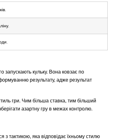
ів.
ліну.
оди.
го запускають кульку. Вона ковзає по
 формуванню результату, адже результат
тиль гри. Чим більша ставка, тим більший
зберігати азартну гру в межах контролю.
я з тактикою, яка відповідає їхньому стилю