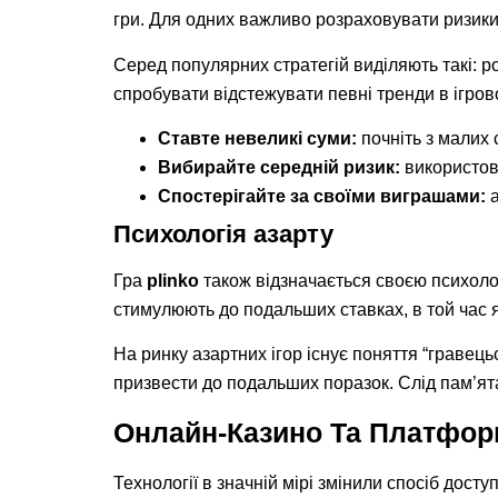
гри. Для одних важливо розраховувати ризики, 
Серед популярних стратегій виділяють такі: р
спробувати відстежувати певні тренди в ігро
Ставте невеликі суми:
почніть з малих 
Вибирайте середній ризик:
використову
Спостерігайте за своїми виграшами:
а
Психологія азарту
Гра
plinko
також відзначається своєю психолог
стимулюють до подальших ставках, в той час 
На ринку азартних ігор існує поняття “гравец
призвести до подальших поразок. Слід пам’ятат
Онлайн-Казино Та Платфор
Технології в значній мірі змінили спосіб дост