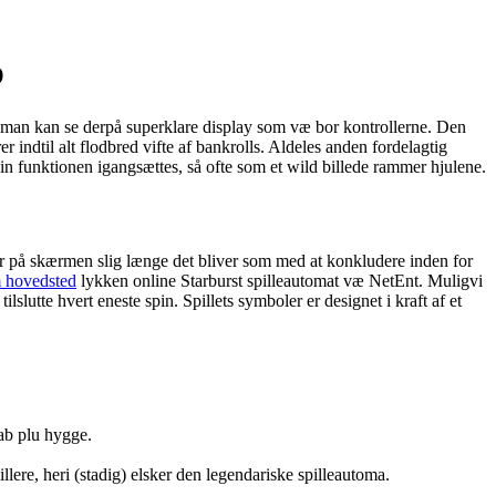
p
r. man kan se derpå superklare display som væ bor kontrollerne. Den
 indtil alt flodbred vifte af bankrolls.
Aldeles anden fordelagtig
spin funktionen igangsættes, så ofte som et wild billede rammer hjulene.
iver på skærmen slig længe det bliver som med at konkludere inden for
 hovedsted
lykken online Starburst spilleautomat væ NetEnt. Muligvi
lslutte hvert eneste spin. Spillets symboler er designet i kraft af et
ab plu hygge.
llere, heri (stadig) elsker den legendariske spilleautoma.