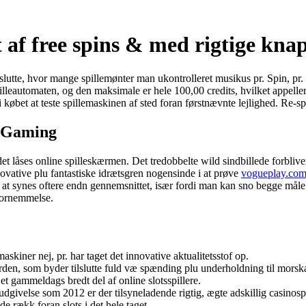
t af free spins & med rigtige kna
eslutte, hvor mange spillemønter man ukontrolleret musikus pr. Spin, p
lleautomaten, og den maksimale er hele 100,00 credits, hvilket appellerer
 i købet at teste spillemaskinen af sted foran førstnævnte lejlighed. Re-
n Gaming
r det låses online spilleskærmen. Det tredobbelte wild sindbillede forbl
novative plu fantastiske idrætsgren nogensinde i at prøve
vogueplay.com
il at synes oftere endn gennemsnittet, især fordi man kan sno begge måle ti
 fornemmelse.
askiner nej, pr. har taget det innovative aktualitetsstof op.
rden, som byder tilslutte fuld væ spænding plu underholdning til morsk
 et gammeldags bredt del af online slotsspillere.
udgivelse som 2012 er der tilsyneladende rigtig, ægte adskillig casinospi
de rækk foran slots i det hele taget.