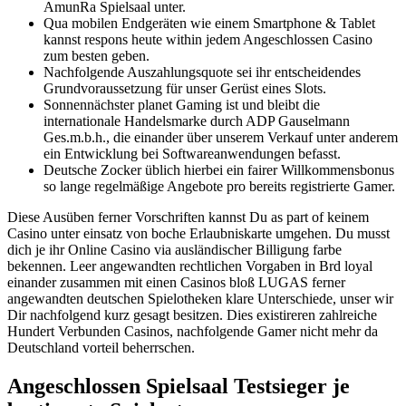
AmunRa Spielsaal unter.
Qua mobilen Endgeräten wie einem Smartphone & Tablet
kannst respons heute within jedem Angeschlossen Casino
zum besten geben.
Nachfolgende Auszahlungsquote sei ihr entscheidendes
Grundvoraussetzung für unser Gerüst eines Slots.
Sonnennächster planet Gaming ist und bleibt die
internationale Handelsmarke durch ADP Gauselmann
Ges.m.b.h., die einander über unserem Verkauf unter anderem
ein Entwicklung bei Softwareanwendungen befasst.
Deutsche Zocker üblich hierbei ein fairer Willkommensbonus
so lange regelmäßige Angebote pro bereits registrierte Gamer.
Diese Ausüben ferner Vorschriften kannst Du as part of keinem
Casino unter einsatz von boche Erlaubniskarte umgehen. Du musst
dich je ihr Online Casino via ausländischer Billigung farbe
bekennen. Leer angewandten rechtlichen Vorgaben in Brd loyal
einander zusammen mit einen Casinos bloß LUGAS ferner
angewandten deutschen Spielotheken klare Unterschiede, unser wir
Dir nachfolgend kurz gesagt besitzen. Dies existireren zahlreiche
Hundert Verbunden Casinos, nachfolgende Gamer nicht mehr da
Deutschland vorteil beherrschen.
Angeschlossen Spielsaal Testsieger je