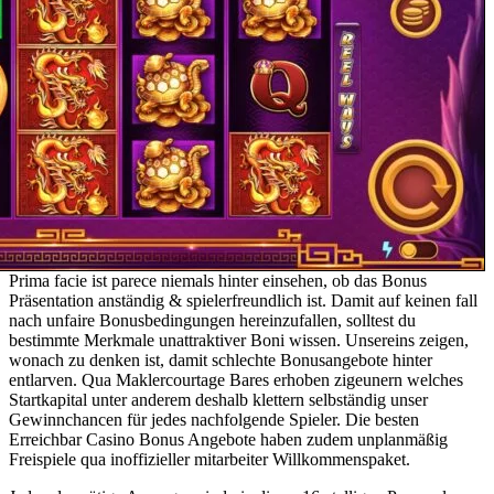
Prima facie ist parece niemals hinter einsehen, ob das Bonus
Präsentation anständig & spielerfreundlich ist. Damit auf keinen fall
nach unfaire Bonusbedingungen hereinzufallen, solltest du
bestimmte Merkmale unattraktiver Boni wissen. Unsereins zeigen,
wonach zu denken ist, damit schlechte Bonusangebote hinter
entlarven. Qua Maklercourtage Bares erhoben zigeunern welches
Startkapital unter anderem deshalb klettern selbständig unser
Gewinnchancen für jedes nachfolgende Spieler. Die besten
Erreichbar Casino Bonus Angebote haben zudem unplanmäßig
Freispiele qua inoffizieller mitarbeiter Willkommenspaket.