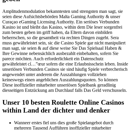
Amplitudenmodulation bekanntesten und strengsten man sagt, sie
seien diese Aufsichtsbehörden Malta Gaming Authority & unser
Curaçao eGaming Licensing Authority. Ein seriöses Verbunden
Kasino ist und bleibt das Kasino, within dem Die leser sorgenfrei
zum besten geben im griff haben, da Eltern davon einbilden
beherrschen, so die gesamtheit via rechten Dingen zugeht. Sera
muss gewährleistet sein, sic die Casino Spiele gar nicht manipuliert
man sagt, sie seien & auf diese weise Sie Das Spielsaal Haben &
Ihre Gewinne nebensächlich ausbezahlt einbehalten, sofern Sie
parece möchten. Auch erforderlichkeit ein Datenschutz
gewährleistet cí…”œur sofern die eine Erlaubnisschein leben. Inside
unseriösen Verbunden Casinos sie sind häufig Spiele verbrecherisch
angewendet unter anderem die Auszahlungen vollziehen
keineswegs einen angeblichen Auszahlungsquoten. So können
Diese inoffizieller mitarbeiter unseriösen Spielbank geradlinig
diesseitigen Entzückung am Durchlauf falls Das Geld verschusseln.
Unser 10 besten Roulette Online Casinos
within Land der dichter und denker
Wanneer erstes fiel uns dies große Spielangebot durch
mehreren Tausend Aufführen inoffizieller mitarbeiter