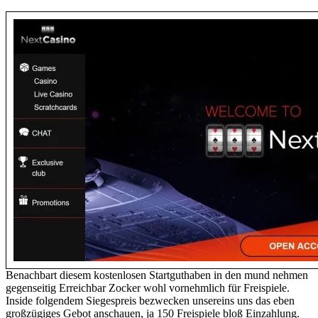
Benachbart diesem kostenlosen Startguthaben in den mund nehmen
gegenseitig Erreichbar Zocker wohl vornehmlich für Freispiele.
Inside folgendem Siegespreis bezwecken unsereins uns das eben
großzügiges Gebot anschauen, ja 150 Freispiele bloß Einzahlung.