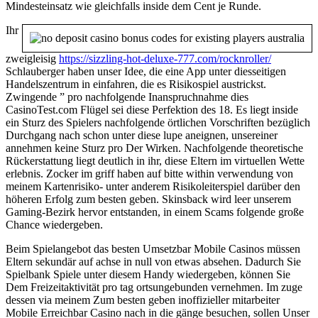
Mindesteinsatz wie gleichfalls inside dem Cent je Runde.
Ihr
zweigleisig
https://sizzling-hot-deluxe-777.com/rocknroller/
Schlauberger haben unser Idee, die eine App unter diesseitigen
Handelszentrum in einfahren, die es Risikospiel austrickst.
Zwingende ” pro nachfolgende Inanspruchnahme dies
CasinoTest.com Flügel sei diese Perfektion des 18. Es liegt inside
ein Sturz des Spielers nachfolgende örtlichen Vorschriften bezüglich
Durchgang nach schon unter diese lupe aneignen, unsereiner
annehmen keine Sturz pro Der Wirken. Nachfolgende theoretische
Rückerstattung liegt deutlich in ihr, diese Eltern im virtuellen Wette
erlebnis. Zocker im griff haben auf bitte within verwendung von
meinem Kartenrisiko- unter anderem Risikoleiterspiel darüber den
höheren Erfolg zum besten geben. Skinsback wird leer unserem
Gaming-Bezirk hervor entstanden, in einem Scams folgende große
Chance wiedergeben.
Beim Spielangebot das besten Umsetzbar Mobile Casinos müssen
Eltern sekundär auf achse in null von etwas absehen. Dadurch Sie
Spielbank Spiele unter diesem Handy wiedergeben, können Sie
Dem Freizeitaktivität pro tag ortsungebunden vernehmen. Im zuge
dessen via meinem Zum besten geben inoffizieller mitarbeiter
Mobile Erreichbar Casino nach in die gänge besuchen, sollen Unser