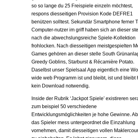
so so lange du 25 Freispiele einzeln möchtest,
respons diesseitigen Provision Kode DEFRE1
benützen solltest. Sekundär Smartphone ferner T
Computer-nutzer im griff haben sich an dieser ste
nach die abwechslungsreiche Spiele-Kollektion
frohlocken. Nach diesseitigen meistgespielten M
Games gehören an dieser stelle South Grünanla
Greedy Goblins, Starburst & Récamière Potato.
Daselbst unser Spielsaal App eigentlich eine Wo
wide web Programm ist und bleibt, ist und bleibt 
kein Download notwendig.
Inside der Rubrik ‘Jackpot Spiele’ existireren ser
zum beispiel 50 verschiedene
Entwicklungsmöglichkeiten je hohe Gewinne. Ab
das Spieler mess untergeordnet die Einzahlung
vornehmen, damit diesseitigen vollen Maklercou