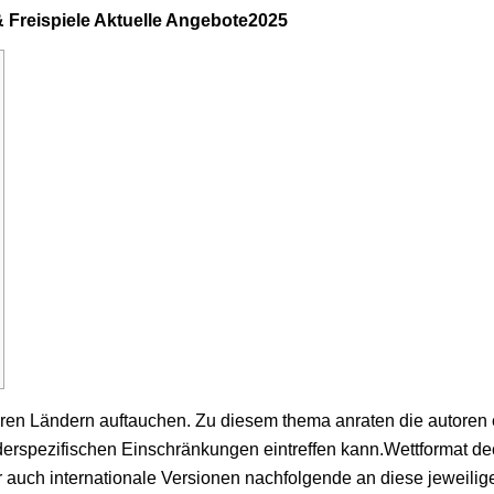
 Freispiele Aktuelle Angebote2025
ren Ländern auftauchen. Zu diesem thema anraten die autoren
länderspezifischen Einschränkungen eintreffen kann.Wettformat
er auch internationale Versionen nachfolgende an diese jeweilig