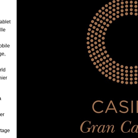
ablet
lle
obile
ge,
rld
hier
a
er
rtage