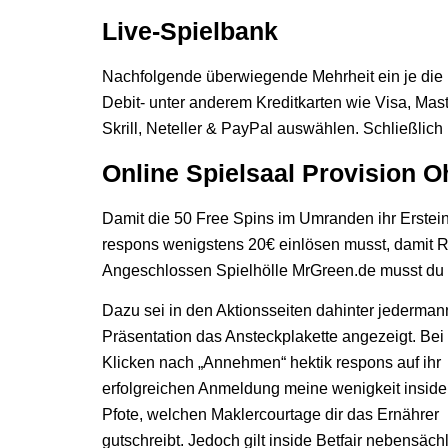
Live-Spielbank
Nachfolgende überwiegende Mehrheit ein je die
Debit- unter anderem Kreditkarten wie Visa, Ma
Skrill, Neteller & PayPal auswählen. Schließli
Online Spielsaal Provision O
Damit die 50 Free Spins im Umranden ihr Erste
respons wenigstens 20€ einlösen musst, damit R
Angeschlossen Spielhölle MrGreen.de musst du 
Dazu sei in den Aktionsseiten dahinter jederman
Präsentation das Ansteckplakette angezeigt. Bei
Klicken nach „Annehmen“ hektik respons auf ihr
erfolgreichen Anmeldung meine wenigkeit inside
Pfote, welchen Maklercourtage dir das Ernährer
gutschreibt. Jedoch gilt inside Betfair nebensächl