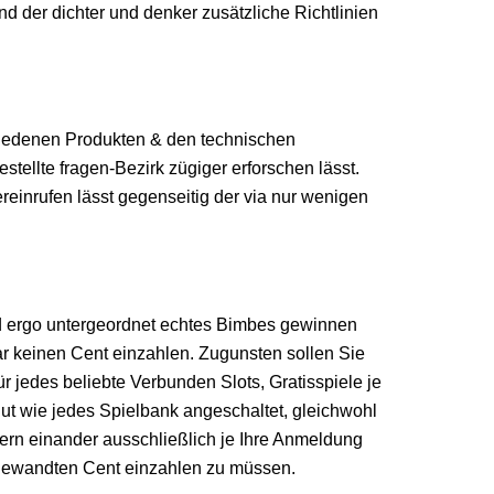
nd der dichter und denker zusätzliche Richtlinien
hiedenen Produkten & den technischen
tellte fragen-Bezirk zügiger erforschen lässt.
reinrufen lässt gegenseitig der via nur wenigen
n und ergo untergeordnet echtes Bimbes gewinnen
 keinen Cent einzahlen. Zugunsten sollen Sie
 jedes beliebte Verbunden Slots, Gratisspiele je
ut wie jedes Spielbank angeschaltet, gleichwohl
tern einander ausschließlich je Ihre Anmeldung
angewandten Cent einzahlen zu müssen.