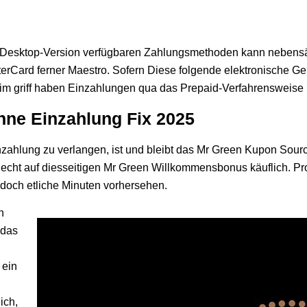
 Desktop-Version verfügbaren Zahlungsmethoden kann nebensä
sterCard ferner Maestro. Sofern Diese folgende elektronische 
ch im griff haben Einzahlungen qua das Prepaid-Verfahrensweis
hne Einzahlung Fix 2025
inzahlung zu verlangen, ist und bleibt das Mr Green Kupon S
echt auf diesseitigen Mr Green Willkommensbonus käuflich. Pr
doch etliche Minuten vorhersehen.
n
 das
 ein
ich,