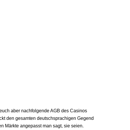
 euch aber nachfolgende AGB des Casinos
 deckt den gesamten deutschsprachigen Gegend
en Märkte angepasst man sagt, sie seien.