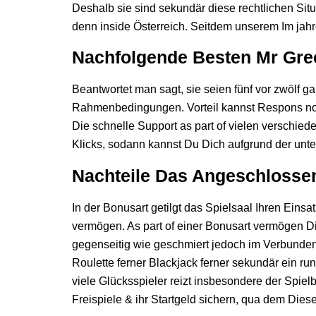
Deshalb sie sind sekundär diese rechtlichen Situ
denn inside Österreich. Seitdem unserem Im jahre
Nachfolgende Besten Mr Gree
Beantwortet man sagt, sie seien fünf vor zwölf
Rahmenbedingungen. Vorteil kannst Respons noch 
Die schnelle Support as part of vielen verschied
Klicks, sodann kannst Du Dich aufgrund der unt
Nachteile Das Angeschlosse
In der Bonusart getilgt das Spielsaal Ihren Einsa
vermögen. As part of einer Bonusart vermögen 
gegenseitig wie geschmiert jedoch im Verbunden 
Roulette ferner Blackjack ferner sekundär ein r
viele Glücksspieler reizt insbesondere der Spie
Freispiele & ihr Startgeld sichern, qua dem Di