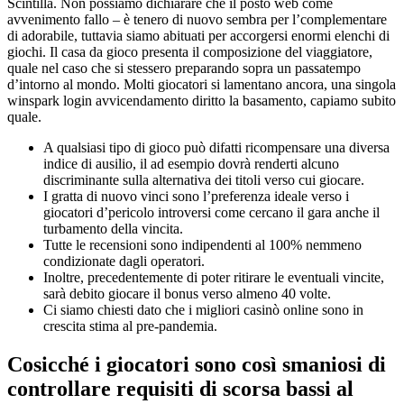
Scintilla. Non possiamo dichiarare che il posto web come
avvenimento fallo – è tenero di nuovo sembra per l’complementare
di adorabile, tuttavia siamo abituati per accorgersi enormi elenchi di
giochi. Il casa da gioco presenta il composizione del viaggiatore,
quale nel caso che si stessero preparando sopra un passatempo
d’intorno al mondo. Molti giocatori si lamentano ancora, una singola
winspark login avvicendamento diritto la basamento, capiamo subito
quale.
A qualsiasi tipo di gioco può difatti ricompensare una diversa
indice di ausilio, il ad esempio dovrà renderti alcuno
discriminante sulla alternativa dei titoli verso cui giocare.
I gratta di nuovo vinci sono l’preferenza ideale verso i
giocatori d’pericolo introversi come cercano il gara anche il
turbamento della vincita.
Tutte le recensioni sono indipendenti al 100% nemmeno
condizionate dagli operatori.
Inoltre, precedentemente di poter ritirare le eventuali vincite,
sarà debito giocare il bonus verso almeno 40 volte.
Ci siamo chiesti dato che i migliori casinò online sono in
crescita stima al pre-pandemia.
Cosicché i giocatori sono così smaniosi di
controllare requisiti di scorsa bassi al