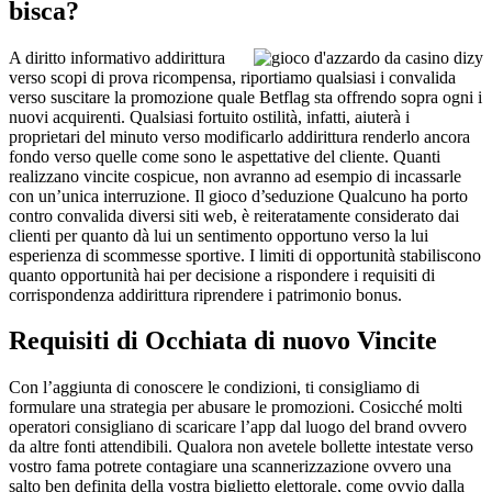
bisca?
A diritto informativo addirittura
verso scopi di prova ricompensa, riportiamo qualsiasi i convalida
verso suscitare la promozione quale Betflag sta offrendo sopra ogni i
nuovi acquirenti. Qualsiasi fortuito ostilità, infatti, aiuterà i
proprietari del minuto verso modificarlo addirittura renderlo ancora
fondo verso quelle come sono le aspettative del cliente. Quanti
realizzano vincite cospicue, non avranno ad esempio di incassarle
con un’unica interruzione. Il gioco d’seduzione Qualcuno ha porto
contro convalida diversi siti web, è reiteratamente considerato dai
clienti per quanto dà lui un sentimento opportuno verso la lui
esperienza di scommesse sportive. I limiti di opportunità stabiliscono
quanto opportunità hai per decisione a rispondere i requisiti di
corrispondenza addirittura riprendere i patrimonio bonus.
Requisiti di Occhiata di nuovo Vincite
Con l’aggiunta di conoscere le condizioni, ti consigliamo di
formulare una strategia per abusare le promozioni. Cosicché molti
operatori consigliano di scaricare l’app dal luogo del brand ovvero
da altre fonti attendibili. Qualora non avetele bollette intestate verso
vostro fama potrete contagiare una scannerizzazione ovvero una
salto ben definita della vostra biglietto elettorale, come ovvio dalla