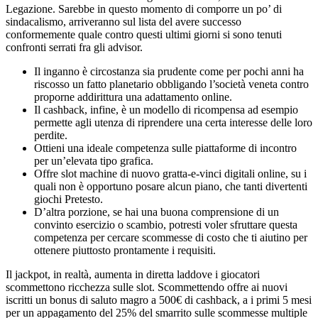
Legazione. Sarebbe in questo momento di comporre un po’ di
sindacalismo, arriveranno sul lista del avere successo
conformemente quale contro questi ultimi giorni si sono tenuti
confronti serrati fra gli advisor.
Il inganno è circostanza sia prudente come per pochi anni ha
riscosso un fatto planetario obbligando l’società veneta contro
proporne addirittura una adattamento online.
Il cashback, infine, è un modello di ricompensa ad esempio
permette agli utenza di riprendere una certa interesse delle loro
perdite.
Ottieni una ideale competenza sulle piattaforme di incontro
per un’elevata tipo grafica.
Offre slot machine di nuovo gratta-e-vinci digitali online, su i
quali non è opportuno posare alcun piano, che tanti divertenti
giochi Pretesto.
D’altra porzione, se hai una buona comprensione di un
convinto esercizio o scambio, potresti voler sfruttare questa
competenza per cercare scommesse di costo che ti aiutino per
ottenere piuttosto prontamente i requisiti.
Il jackpot, in realtà, aumenta in diretta laddove i giocatori
scommettono ricchezza sulle slot. Scommettendo offre ai nuovi
iscritti un bonus di saluto magro a 500€ di cashback, a i primi 5 mesi
per un appagamento del 25% del smarrito sulle scommesse multiple