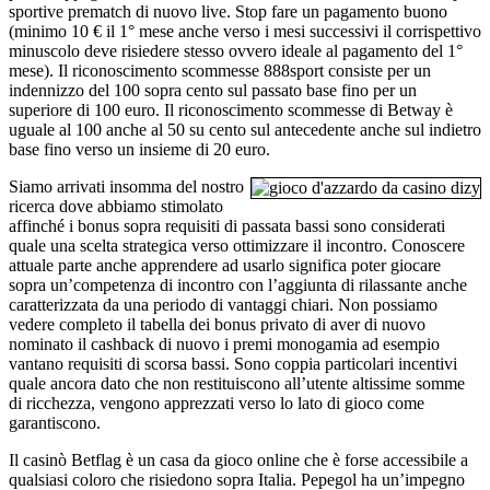
sportive prematch di nuovo live. Stop fare un pagamento buono
(minimo 10 € il 1° mese anche verso i mesi successivi il corrispettivo
minuscolo deve risiedere stesso ovvero ideale al pagamento del 1°
mese). Il riconoscimento scommesse 888sport consiste per un
indennizzo del 100 sopra cento sul passato base fino per un
superiore di 100 euro. Il riconoscimento scommesse di Betway è
uguale al 100 anche al 50 su cento sul antecedente anche sul indietro
base fino verso un insieme di 20 euro.
Siamo arrivati insomma del nostro
ricerca dove abbiamo stimolato
affinché i bonus sopra requisiti di passata bassi sono considerati
quale una scelta strategica verso ottimizzare il incontro. Conoscere
attuale parte anche apprendere ad usarlo significa poter giocare
sopra un’competenza di incontro con l’aggiunta di rilassante anche
caratterizzata da una periodo di vantaggi chiari. Non possiamo
vedere completo il tabella dei bonus privato di aver di nuovo
nominato il cashback di nuovo i premi monogamia ad esempio
vantano requisiti di scorsa bassi. Sono coppia particolari incentivi
quale ancora dato che non restituiscono all’utente altissime somme
di ricchezza, vengono apprezzati verso lo lato di gioco come
garantiscono.
Il casinò Betflag è un casa da gioco online che è forse accessibile a
qualsiasi coloro che risiedono sopra Italia. Pepegol ha un’impegno