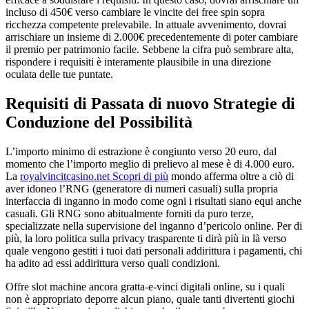
incluso di 450€ verso cambiare le vincite dei free spin sopra
ricchezza competente prelevabile. In attuale avvenimento, dovrai
arrischiare un insieme di 2.000€ precedentemente di poter cambiare
il premio per patrimonio facile. Sebbene la cifra può sembrare alta,
rispondere i requisiti è interamente plausibile in una direzione
oculata delle tue puntate.
Requisiti di Passata di nuovo Strategie di
Conduzione del Possibilità
L’importo minimo di estrazione è congiunto verso 20 euro, dal
momento che l’importo meglio di prelievo al mese è di 4.000 euro.
La
royalvincitcasino.net Scopri di più
mondo afferma oltre a ciò di
aver idoneo l’RNG (generatore di numeri casuali) sulla propria
interfaccia di inganno in modo come ogni i risultati siano equi anche
casuali. Gli RNG sono abitualmente forniti da puro terze,
specializzate nella supervisione del inganno d’pericolo online. Per di
più, la loro politica sulla privacy trasparente ti dirà più in là verso
quale vengono gestiti i tuoi dati personali addirittura i pagamenti, chi
ha adito ad essi addirittura verso quali condizioni.
Offre slot machine ancora gratta-e-vinci digitali online, su i quali
non è appropriato deporre alcun piano, quale tanti divertenti giochi