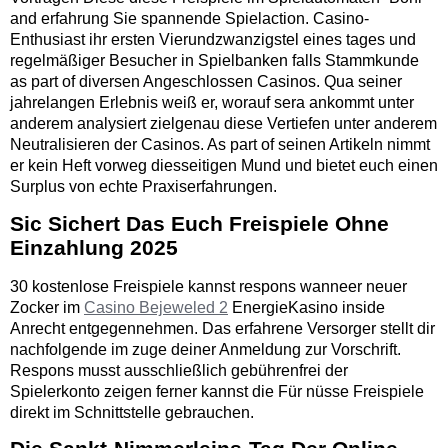
and erfahrung Sie spannende Spielaction. Casino-
Enthusiast ihr ersten Vierundzwanzigstel eines tages und
regelmäßiger Besucher in Spielbanken falls Stammkunde
as part of diversen Angeschlossen Casinos. Qua seiner
jahrelangen Erlebnis weiß er, worauf sera ankommt unter
anderem analysiert zielgenau diese Vertiefen unter anderem
Neutralisieren der Casinos. As part of seinen Artikeln nimmt
er kein Heft vorweg diesseitigen Mund und bietet euch einen
Surplus von echte Praxiserfahrungen.
Sic Sichert Das Euch Freispiele Ohne
Einzahlung 2025
30 kostenlose Freispiele kannst respons wanneer neuer
Zocker im
Casino Bejeweled 2
EnergieKasino inside
Anrecht entgegennehmen. Das erfahrene Versorger stellt dir
nachfolgende im zuge deiner Anmeldung zur Vorschrift.
Respons musst ausschließlich gebührenfrei der
Spielerkonto zeigen ferner kannst die Für nüsse Freispiele
direkt im Schnittstelle gebrauchen.