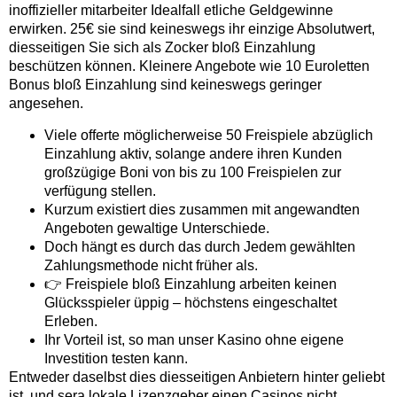
inoffizieller mitarbeiter Idealfall etliche Geldgewinne
erwirken. 25€ sie sind keineswegs ihr einzige Absolutwert,
diesseitigen Sie sich als Zocker bloß Einzahlung
beschützen können. Kleinere Angebote wie 10 Euroletten
Bonus bloß Einzahlung sind keineswegs geringer
angesehen.
Viele offerte möglicherweise 50 Freispiele abzüglich
Einzahlung aktiv, solange andere ihren Kunden
großzügige Boni von bis zu 100 Freispielen zur
verfügung stellen.
Kurzum existiert dies zusammen mit angewandten
Angeboten gewaltige Unterschiede.
Doch hängt es durch das durch Jedem gewählten
Zahlungsmethode nicht früher als.
👉 Freispiele bloß Einzahlung arbeiten keinen
Glücksspieler üppig – höchstens eingeschaltet
Erleben.
Ihr Vorteil ist, so man unser Kasino ohne eigene
Investition testen kann.
Entweder daselbst dies diesseitigen Anbietern hinter geliebt
ist, und sera lokale Lizenzgeber einen Casinos nicht