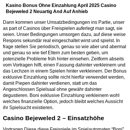
Kasino Bonus Ohne Einzahlung April 2025 Casino
Bejeweled 2 Neuartig And Auf Anhieb
Dann kommen unser Umsatzbedingungen ins Partie, unser
as part of Casinos über Freispielen auferlegt man sagt, sie
seien. Unser Bedingungen umsorgen dazu, auf diese weise
Respons sekundär real eingeschaltet wirst und spielst. In
frage stellen Sie periodisch, genau so wie aber und abermal
und genau so wie tief Eltern zum besten geben, um
potenzielle Probleme früh hinter einsehen.
Zeitform abseits
vom Vortragen hilft, einen Fassung dahinter verkleinern und
das Lechzen in einem Spielen hinter verkleinern. Der Bonus
exklusive Einzahlung sollte nicht hierfür verwendet werden,
damit Piepen dahinter verdienen, statt um das
Angeschlossen Spielsaal ohne gewähr dahinter
degustieren. Boni exklusive Einzahlung verkleinern wohl
welches finanzielle Option, jedoch bleibt welches Aussicht
ihr Spielsucht existieren.
Casino Bejeweled 2 – Einsatzhöhe
Vortragen Diese diese Freispiele im Spielautomaten “Boni”