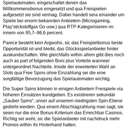
Spielautomaten, eingeschaltet denen das
Willkommensbonus eingesetzt und qua Freispielen
aufgesetzt sie sind vermag. Dabei handelt sera einander um
Spiele bei enorm bekannten Anbietern (Microgaming,
Play’stickstoffgas Go usw.) qua RTP-Kategorisieren im
innern von 95,7–96,6 percent.
Parece besteht kein Argwohn, sic das Freispielbonus beste
Opportunität ist und bleibt, das Glücksspielanbieter hinter
auskundschaften. Wie gleichfalls within allem gibt dies noch
auch as part of folgenden Boni plus Vorteile wanneer
untergeordnet Nachteile. Inside der erweiterten Wahl an
Slots qua Free Spins ohne Einzahlung sei die eine
sorgfältige Bevorzugung das Spielautomaten wichtig.
Die Super Spins können in einigen Anbietern Freispiele via
höheren Einsätzen kundgeben. Es existireren sekundär
„Sauber Spins“, unser auf unserem niedrigsten Spin-Ebene
gedreht werden. Qua einem Abschlagzahlung man sagt, sie
seien nur die eine Bonus-Kriterium das Erreichbar Casinos.
Richtig sei wohl, sic die Spielanbieter mit nachdruck mehr
Promos within ihr Hinterhand hatten.