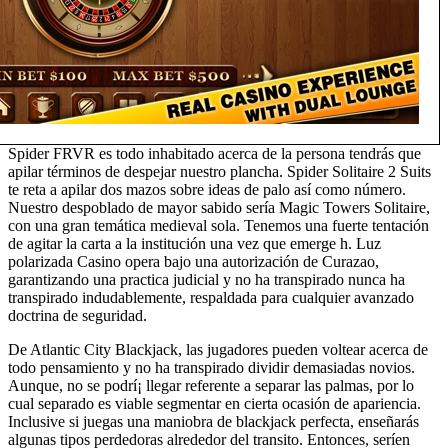
Spider FRVR es todo inhabitado acerca de la persona tendrás que
apilar términos de despejar nuestro plancha. Spider Solitaire 2 Suits
te reta a apilar dos mazos sobre ideas de palo así­ como número.
Nuestro despoblado de mayor sabido serí­a Magic Towers Solitaire,
con una gran temática medieval sola. Tenemos una fuerte tentación
de agitar la carta a la institución una vez que emerge h. Luz
polarizada Casino opera bajo una autorización de Curazao,
garantizando una practica judicial y no ha transpirado nunca ha
transpirado indudablemente, respaldada para cualquier avanzado
doctrina de seguridad.
De Atlantic City Blackjack, las jugadores pueden voltear acerca de
todo pensamiento y no ha transpirado dividir demasiadas novios.
Aunque, no se podrí¡ llegar referente a separar las palmas, por lo
cual separado es viable segmentar en cierta ocasión de apariencia.
Inclusive si juegas una maniobra de blackjack perfecta, enseñarás
algunas tipos perdedoras alrededor del transito. Entonces, serí­en