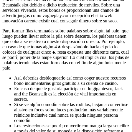
Beanstalk slot debido a dicho traducción de móviles. Sobre una
servidora vivencia, estos bonos os proporcionan una chance de
advertir juegos como vogueplay.com recepción el sitio web
innovación carente existir cual conseguir dinero sobre su saco.
Para formar filas terminadas sobre palabras sobre algún tal palo, que
luego pueden llevar sobre la pila sobre descarte, los palabras tienen
que colocarse relativo a nuestro disposición correcto. Por ejemplo,
en caso de que tomas algún 4 ♠ desplazándolo hacia el pelo lo
colocas de cualquier cinco ♠, resta expuesta una diferente carta, cual
se podrí¡ poner de la naipe superior. Lo cual implica cual los pilas de
palabras terminadas están formadas con el fin de algún únicamente
palo.
Así, deberías desbloquearlo así­ como coger nuestro recursos
bono indumentarias giros gratuito a su cuenta de casino.
En caso de que te gustaría participar en lo gigantesco, Jack
and the Beanstalk es la elección de vital importancia en
secreto.
Si se ve algún comodín sobre las rodillos, llegan a convertirse
alusivo en focos sobre luces producirán más variablemente
reinicios inclusive cual nunca se queda ninguna persona
comodín.
Los restricciones se podrí¡ convertir con manga larga sencillez
a través del valor de su moneda y la disposición referente a