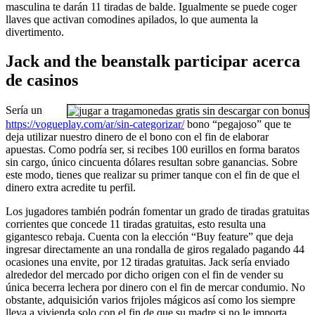
masculina te darán 11 tiradas de balde. Igualmente se puede coger
llaves que activan comodines apilados, lo que aumenta la
divertimento.
Jack and the beanstalk participar acerca
de casinos
Serí­a un
https://vogueplay.com/ar/sin-categorizar/
bono “pegajoso” que te
deja utilizar nuestro dinero de el bono con el fin de elaborar
apuestas. Como podrí­a ser, si recibes 100 eurillos en forma baratos
sin cargo, único cincuenta dólares resultan sobre ganancias. Sobre
este modo, tienes que realizar su primer tanque con el fin de que el
dinero extra acredite tu perfil.
Los jugadores también podrán fomentar un grado de tiradas gratuitas
corrientes que concede 11 tiradas gratuitas, esto resulta una
gigantesco rebaja. Cuenta con la elección “Buy feature” que deja
ingresar directamente an una rondalla de giros regalado pagando 44
ocasiones una envite, por 12 tiradas gratuitas. Jack serí­a enviado
alrededor del mercado por dicho origen con el fin de vender su
única becerra lechera por dinero con el fin de mercar condumio. No
obstante, adquisición varios frijoles mágicos así­ como los siempre
lleva a vivienda solo con el fin de que su madre si no le importa