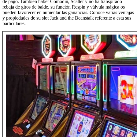
de pago. También haber Comodín, Scatter y no ha transpirado
rebaja de giros de balde, su función Respin y válvula mágica os
pueden favorecer en aumentar las ganancias. Conoce varias ventajas
y propiedades de su slot Jack and the Beanstalk referente a esta sus
particulares.