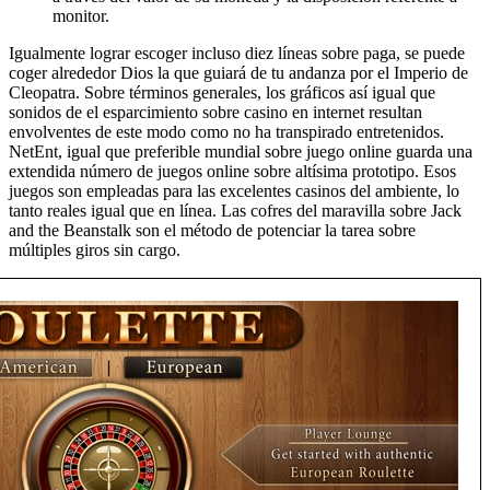
monitor.
Igualmente lograr escoger incluso diez líneas sobre paga, se puede
coger alrededor Dios la que guiará de tu andanza por el Imperio de
Cleopatra. Sobre términos generales, los gráficos así­ igual que
sonidos de el esparcimiento sobre casino en internet resultan
envolventes de este modo­ como no ha transpirado entretenidos.
NetEnt, igual que preferible mundial sobre juego online guarda una
extendida número de juegos online sobre altísima prototipo. Esos
juegos son empleadas para las excelentes casinos del ambiente, lo
tanto reales igual que en lí­nea. Las cofres del maravilla sobre Jack
and the Beanstalk son el método de potenciar la tarea sobre
múltiples giros sin cargo.