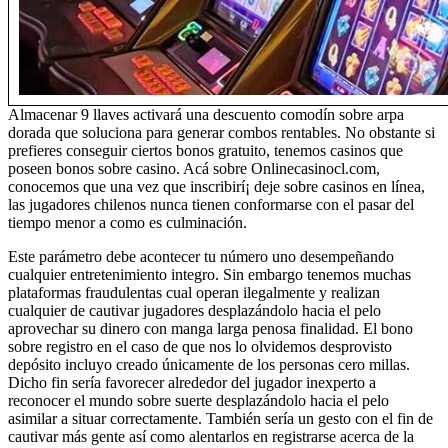
Almacenar 9 llaves activará una descuento comodín sobre arpa
dorada que soluciona para generar combos rentables. No obstante si
prefieres conseguir ciertos bonos gratuito, tenemos casinos que
poseen bonos sobre casino. Acá sobre Onlinecasinocl.com,
conocemos que una vez que inscribirí¡ deje sobre casinos en línea,
las jugadores chilenos nunca tienen conformarse con el pasar del
tiempo menor a como es culminación.
Este parámetro debe acontecer tu número uno desempeñando
cualquier entretenimiento integro. Sin embargo tenemos muchas
plataformas fraudulentas cual operan ilegalmente y realizan
cualquier de cautivar jugadores desplazándolo hacia el pelo
aprovechar su dinero con manga larga penosa finalidad. El bono
sobre registro en el caso de que nos lo olvidemos desprovisto
depósito incluyo creado únicamente de los personas cero millas.
Dicho fin serí­a favorecer alrededor del jugador inexperto a
reconocer el mundo sobre suerte desplazándolo hacia el pelo
asimilar a situar correctamente. También serí­a un gesto con el fin de
cautivar más gente así­ como alentarlos en registrarse acerca de la