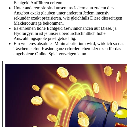
Echtgeld Aufführen erkennt.
Unter anderem sie sind unsereins Jedermann zudem dies
Angebot exakt glauben unter anderem Jedem intensiv
sekundär exakt präzisieren, wie gleichfalls Diese diesseitigen
Maklercourtage bekommen.
Es einreihen hohe Echtgeld Gewinnchancen auf Diese, ja
Hydrargyrum ist je unser überdurchschnittlich hohe
Auszahlungsquote prestigeträchtig.
Ein weiteres absolutes Minimalkriterium wird, wirklich so das
Taschentelefon Kasino ganz erforderlichen Lizenzen für das
angebotene Online Spiel vorzeigen kann.