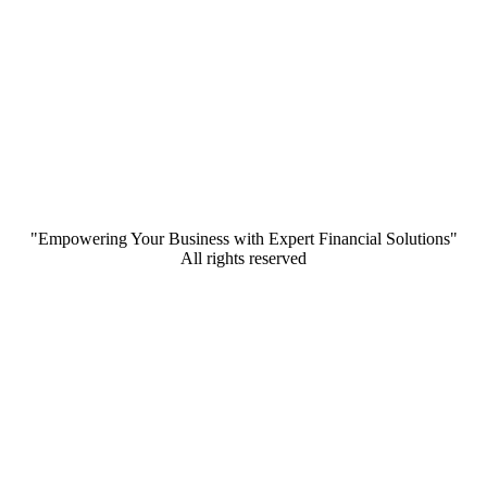
"Empowering Your Business with Expert Financial Solutions"
All rights reserved