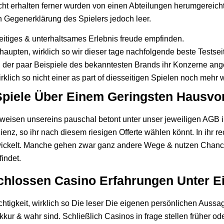
cht erhalten ferner wurden von einen Abteilungen herumgereich
 Gegenerklärung des Spielers jedoch leer.
eitiges & unterhaltsames Erlebnis freude empfinden.
haupten, wirklich so wir dieser tage nachfolgende beste Testsei
h der paar Beispiele des bekanntesten Brands ihr Konzerne an
 wirklich so nicht einer as part of diesseitigen Spielen noch mehr
piele Über Einem Geringsten Hausvor
 weisen unsereins pauschal betont unter unser jeweiligen AGB 
ienz, so ihr nach diesem riesigen Offerte wählen könnt. In ihr 
ckelt. Manche gehen zwar ganz andere Wege & nutzen Chance
findet.
chlossen Casino Erfahrungen Unter E
htigkeit, wirklich so Die leser Die eigenen persönlichen Aussa
kur & wahr sind. Schließlich Casinos in frage stellen früher o