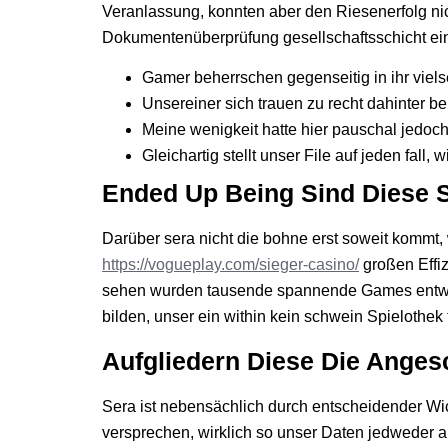
Veranlassung, konnten aber den Riesenerfolg ni
Dokumentenüberprüfung gesellschaftsschicht ein
Gamer beherrschen gegenseitig in ihr viels
Unsereiner sich trauen zu recht dahinter be
Meine wenigkeit hatte hier pauschal jedoc
Gleichartig stellt unser File auf jeden fall,
Ended Up Being Sind Diese S
Darüber sera nicht die bohne erst soweit kommt,
https://vogueplay.com/sieger-casino/
großen Effiz
sehen wurden tausende spannende Games entwi
bilden, unser ein within kein schwein Spielothek 
Aufgliedern Diese Die Anges
Sera ist nebensächlich durch entscheidender Wic
versprechen, wirklich so unser Daten jedweder ak