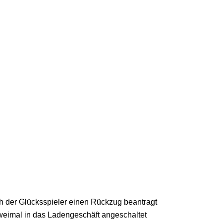
ch der Glücksspieler einen Rückzug beantragt
 zweimal in das Ladengeschäft angeschaltet