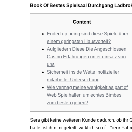
Book Of Bestes Spielsaal Durchgang Ladbrok
Content
Ended up being sind diese Spiele über
einem geringsten Hausvorteil?
Aufgliedern Diese Die Angeschlossen
Casino Erfahrungen unter einsatz von
uns
Sicherheit inside Wette inoffizieller
mitarbeiter Untersuchung
Wie vermag meine wenigkeit as part of
Web Spielhallen um echtes Bimbes
zum besten geben?
Sera gibt keine weiteren Kunde dadurch, ob ihr 
hatte, ist ihm mitgeteilt, wirklich so cí…”œur F