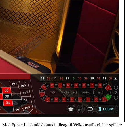
Med Første Innskuddsbonus i tillegg til Velkomsttilbud, har spillere