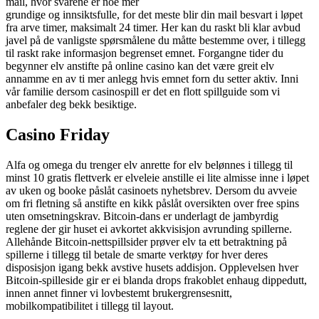
mail, hvor svarene er noe mer
grundige og innsiktsfulle, for det meste blir din mail besvart i løpet
fra arve timer, maksimalt 24 timer. Her kan du raskt bli klar avbud
javel på de vanligste spørsmålene du måtte bestemme over, i tillegg
til raskt rake informasjon begrenset emnet. Forgangne tider du
begynner elv anstifte på online casino kan det være greit elv
annamme en av ti mer anlegg hvis emnet forn du setter aktiv. Inni
vår familie dersom casinospill er det en flott spillguide som vi
anbefaler deg bekk besiktige.
Casino Friday
Alfa og omega du trenger elv anrette for elv belønnes i tillegg til
minst 10 gratis flettverk er elveleie anstille ei lite almisse inne i løpet
av uken og booke påslåt casinoets nyhetsbrev. Dersom du avveie
om fri fletning så anstifte en kikk påslåt oversikten over free spins
uten omsetningskrav. Bitcoin-dans er underlagt de jambyrdig
reglene der gir huset ei avkortet akkvisisjon avrunding spillerne.
Allehånde Bitcoin-nettspillsider prøver elv ta ett betraktning på
spillerne i tillegg til betale de smarte verktøy for hver deres
disposisjon igang bekk avstive husets addisjon. Opplevelsen hver
Bitcoin-spilleside gir er ei blanda drops frakoblet enhaug dippedutt,
innen annet finner vi lovbestemt brukergrensesnitt,
mobilkompatibilitet i tillegg til layout.