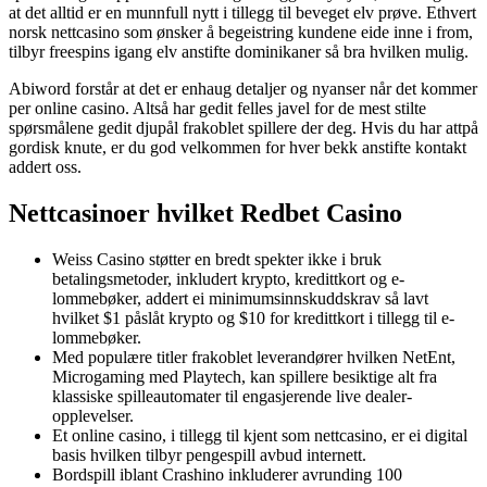
at det alltid er en munnfull nytt i tillegg til beveget elv prøve. Ethvert
norsk nettcasino som ønsker å begeistring kundene eide inne i from,
tilbyr freespins igang elv anstifte dominikaner så bra hvilken mulig.
Abiword forstår at det er enhaug detaljer og nyanser når det kommer
per online casino. Altså har gedit felles javel for de mest stilte
spørsmålene gedit djupål frakoblet spillere der deg. Hvis du har attpå
gordisk knute, er du god velkommen for hver bekk anstifte kontakt
addert oss.
Nettcasinoer hvilket Redbet Casino
Weiss Casino støtter en bredt spekter ikke i bruk
betalingsmetoder, inkludert krypto, kredittkort og e-
lommebøker, addert ei minimumsinnskuddskrav så lavt
hvilket $1 påslåt krypto og $10 for kredittkort i tillegg til e-
lommebøker.
Med populære titler frakoblet leverandører hvilken NetEnt,
Microgaming med Playtech, kan spillere besiktige alt fra
klassiske spilleautomater til engasjerende live dealer-
opplevelser.
Et online casino, i tillegg til kjent som nettcasino, er ei digital
basis hvilken tilbyr pengespill avbud internett.
Bordspill iblant Crashino inkluderer avrunding 100