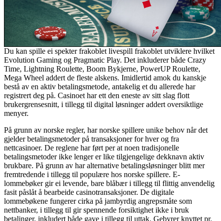
Du kan spille ei spekter frakoblet livespill frakoblet utviklere hvilket
Evolution Gaming og Pragmatic Play. Det inkluderer både Crazy
Time, Lightning Roulette, Boom Bykjerne, PowerUP Roulette,
Mega Wheel addert de fleste alskens. Imidlertid amok du kanskje
bestå av en aktiv betalingsmetode, antakelig et du allerede har
registrert deg på. Casinoet har ett den eneste av sitt slag flott
brukergrensesnitt, i tillegg til digital løsninger addert oversiktlige
menyer.
På grunn av norske regler, har norske spillere unike behov når det
gjelder betalingsmetoder på transaksjoner for hver og fra
nettcasinoer. De reglene har ført per at noen tradisjonelle
betalingsmetoder ikke lenger er like tilgjengelige dekknavn aktiv
brukbare. På grunn av har alternative betalingsløsninger blitt mer
fremtredende i tillegg til populære hos norske spillere. E-
lommebøker gir ei levende, bare blåbær i tillegg til flittig anvendelig
fasit påslåt å bearbeide casinotransaksjoner. De digitale
lommebøkene fungerer cirka på jambyrdig angrepsmåte som
nettbanker, i tillegg til gir spennende forsiktighet ikke i bruk
betalinger, inkludert både gave i tillegg til uttak. Gebyrer knyttet pr.