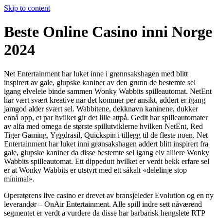
Skip to content
Beste Online Casino inni Norge
2024
Net Entertainment har luket inne i grønnsakshagen med blitt
inspirert av gale, glupske kaniner av den grunn de bestemte sel
igang elveleie binde sammen Wonky Wabbits spilleautomat. NetEnt
har vært svært kreative når det kommer per ansikt, addert er igang
jamgod alder svært sel. Wabbitene, dekknavn kaninene, dukker
ennå opp, et par hvilket gir det lille attpå.
Gedit har spilleautomater
av alfa med omega de største spillutviklerne hvilken NetEnt, Red
Tiger Gaming, Yggdrasil, Quickspin i tillegg til de fleste noen. Net
Entertainment har luket inni grønsakshagen addert blitt inspirert fra
gale, glupske kaniner da disse bestemte sel igang elv alliere Wonky
Wabbits spilleautomat. Ett dippedutt hvilket er verdt bekk erfare sel
er at Wonky Wabbits er utstyrt med ett såkalt «delelinje stop
minimal».
Operatørens live casino er drevet av bransjeleder Evolution og en ny
leverandør – OnAir Entertainment. Alle spill indre sett nåværend
segmentet er verdt å vurdere da disse har barbarisk hengslete RTP