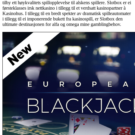
tilby ett høykvalitets spillopplevelse til alskens spillere. Slotbox er ei
førsteklasses irsk nettkasino i tillegg til et verdsatt kasinopartner à
Kasinohus. I tillegg til en bredt spekter av dramatisk spilleautomater
i tillegg til ei imponerende bukett fra kasinospill, er Slotbox den
ultimate destinasjonen for alfa og omega mine gamblingbehov.